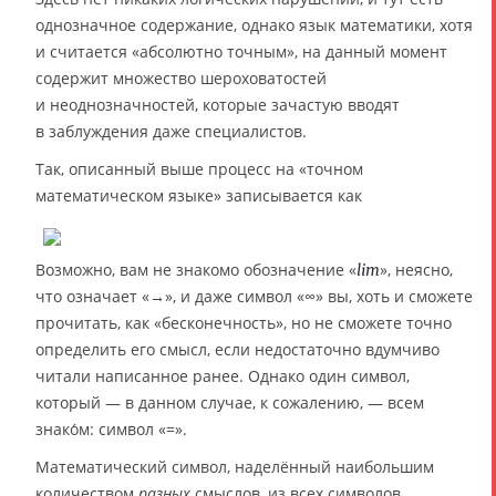
однозначное содержание, однако язык математики, хотя
и считается «абсолютно точным», на данный момент
содержит множество шероховатостей
и неоднозначностей, которые зачастую вводят
в заблуждения даже специалистов.
Так, описанный выше процесс на «точном
математическом языке» записывается как
Возможно, вам не знакомо обозначение «
», неясно,
lim
что означает «→», и даже символ «∞» вы, хоть и сможете
прочитать, как «бесконечность», но не сможете точно
определить его смысл, если недостаточно вдумчиво
читали написанное ранее. Однако один символ,
который — в данном случае, к сожалению, — всем
знако́м: символ «=».
Математический символ, наделённый наибольшим
количеством
разных
смыслов, из всех символов