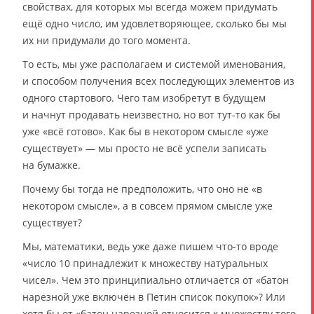
свойствах, для которых мы всегда можем придумать
ещё одно число, им удовлетворяющее, сколько бы мы
их ни придумали до того момента.
То есть, мы уже располагаем и системой именования,
и способом получения всех последующих элементов из
одного стартового. Чего там изобретут в будущем
и начнут продавать неизвестно, но вот тут-то как бы
уже «всё готово». Как бы в некотором смысле «уже
существует» — мы просто не всё успели записать
на бумажке.
Почему бы тогда не предположить, что оно не «в
некотором смысле», а в совсем прямом смысле уже
существует?
Мы, математики, ведь уже даже пишем что-то вроде
«число 10 принадлежит к множеству натуральных
чисел». Чем это принципиально отличается от «батон
нарезной уже включён в Петин список покупок»? Или
хотя бы от «батон нарезной относится к множеству того,