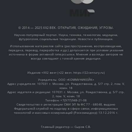
© 2014 — 2025 XX2 ВЕК. ОТКРЫТИЯ, ОЖИДАНИЯ, УГРОЗЫ.
Научно-популярный портал. Наука, техника, технологии, медицина,
футурология, социальные тенденции. Новости и публикации.
Использование материалов сайта (распространение, воспроизведение,
передача, перевод, переработка и др.) допускается при условии указания
источника в форме активной гиперссылки. Мнения и взгляды авторов не
всегда совпадают с точкой зрения редакции.
Издание «XX2 век» («22 век», https://22century.ru)
Учредитель: OOO «КОММУНИКЕЙК»
Адрес учредителя: 107031 г. Москва, ул. Рождественка, д. 5/7 стр. 2, пом. V,
комн. 18
Адрес издателя и редакции: 107031 г. Москва, ул. Рождественка, д. 5/7 стр.
2, пом. V, комн. 18
Телефон: +7(977)948-21-08
Свидетельство о регистрации СМИ ЭЛ № ФС 77 - 68048, выдано
Федеральной службой по надзору в сфере связи, информационных
технологий и массовых коммуникаций (Роскомнадзор) 13.12.2016 г.
Главный редактор — Сыров С.В.