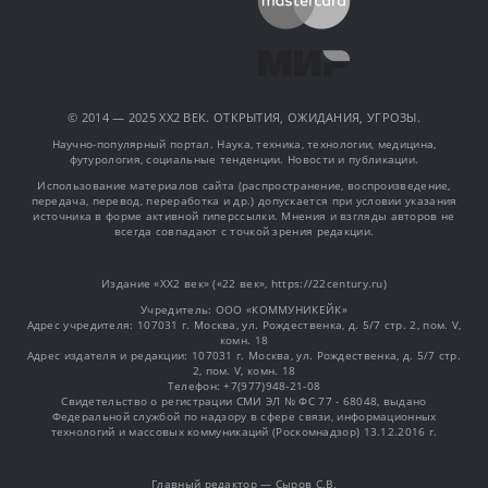
© 2014 — 2025 XX2 ВЕК. ОТКРЫТИЯ, ОЖИДАНИЯ, УГРОЗЫ.
Научно-популярный портал. Наука, техника, технологии, медицина,
футурология, социальные тенденции. Новости и публикации.
Использование материалов сайта (распространение, воспроизведение,
передача, перевод, переработка и др.) допускается при условии указания
источника в форме активной гиперссылки. Мнения и взгляды авторов не
всегда совпадают с точкой зрения редакции.
Издание «XX2 век» («22 век», https://22century.ru)
Учредитель: OOO «КОММУНИКЕЙК»
Адрес учредителя: 107031 г. Москва, ул. Рождественка, д. 5/7 стр. 2, пом. V,
комн. 18
Адрес издателя и редакции: 107031 г. Москва, ул. Рождественка, д. 5/7 стр.
2, пом. V, комн. 18
Телефон: +7(977)948-21-08
Свидетельство о регистрации СМИ ЭЛ № ФС 77 - 68048, выдано
Федеральной службой по надзору в сфере связи, информационных
технологий и массовых коммуникаций (Роскомнадзор) 13.12.2016 г.
Главный редактор — Сыров С.В.