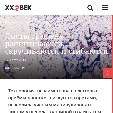
НАНОТЕХНОЛОГИИ
Листы графена
растягиваются,
скручиваются и сгибаются
17 марта 2014
Мы в XX2 веке.
Технология, позаимствовав некоторые
приёмы японского искусства оригами,
позволила учёным манипулировать
листом углерода толщиной в один атом,