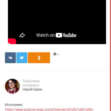
0
Подготовка
материала
Сергей Сыров
Источники:
https://www.sciencenews.org/article/world%E2%80%99s-