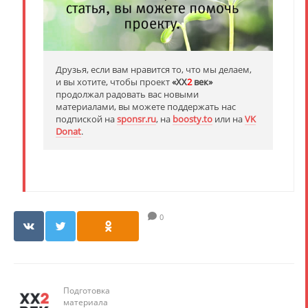
Друзья, если вам нравится то, что мы делаем,
и вы хотите, чтобы проект
«XX
2
век»
продолжал радовать вас новыми
материалами, вы можете поддержать нас
подпиской на
sponsr.ru
, на
boosty.to
или на
VK
Donat
.
0
Подготовка
материала