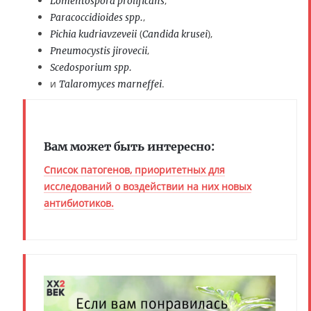
,
Lomentospora prolificans
,
Paracoccidioides spp.
(
),
Pichia kudriavzeveii
Candida krusei
,
Pneumocystis jirovecii
Scedosporium spp.
и
.
Talaromyces marneffei
Вам может быть интересно:
Список патогенов, приоритетных для
исследований о воздействии на них новых
антибиотиков.