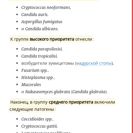
,
Cryptococcus neoformans
,
Candida auris
Aspergillus fumigatus
и
.
Candida albicans
К группе
высокого приоритета
отнесли
:
,
Candida parapsilosisi
,
Candida tropicalisi
возбудители эумицетомы (
мадурской стопы
),
,
Fusarium spp.
,
Histoplasma spp.
Mucorales
и
(
).
Nakaseomyces glabrata
Candida glabrata
Наконец, в группу
среднего приоритета
включили
следующие патогены
:
,
Coccidioides spp.
,
Cryptococcus gattii