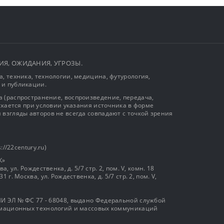
ЫТИЯ, ОЖИДАНИЯ, УГРОЗЫ.
, техника, технологии, медицина, футурология,
 и публикации.
 (распространение, воспроизведение, передача,
ускается при условии указания источника в форме
 взгляды авторов не всегда совпадают с точкой зрения
://22century.ru)
К»
, ул. Рождественка, д. 5/7 стр. 2, пом. V, комн. 18
г. Москва, ул. Рождественка, д. 5/7 стр. 2, пом. V,
И ЭЛ № ФС 77 - 68048, выдано Федеральной службой
ормационных технологий и массовых коммуникаций