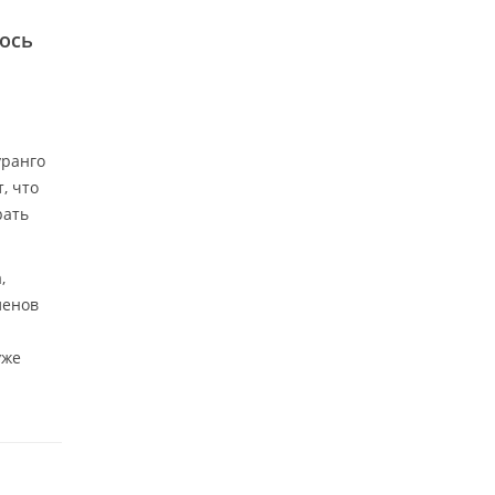
ось
уранго
, что
рать
,
ленов
.
уже