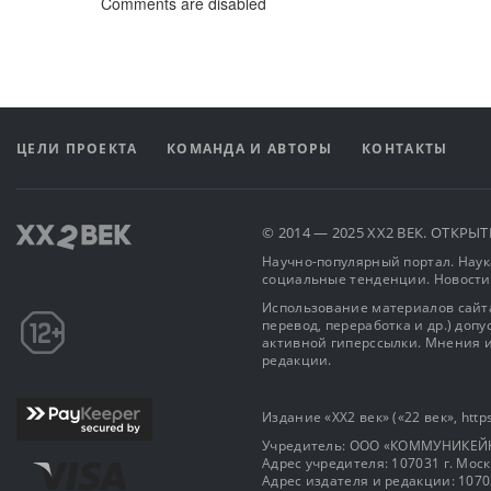
Comments are disabled
ЦЕЛИ ПРОЕКТА
КОМАНДА И АВТОРЫ
КОНТАКТЫ
© 2014 — 2025 XX2 ВЕК. ОТКР
Научно-популярный портал. Наука
социальные тенденции. Новости
Использование материалов сайта
перевод, переработка и др.) доп
активной гиперссылки. Мнения и
редакции.
Издание «XX2 век» («22 век», https
Учредитель: OOO «КОММУНИКЕЙ
Адрес учредителя: 107031 г. Москва
Адрес издателя и редакции: 107031 