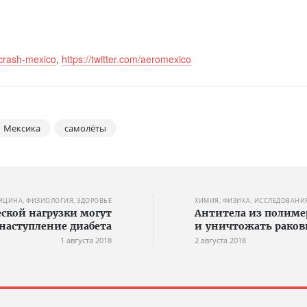
-crash-mexico
,
https://twitter.com/aeromexico
Мексика
самолёты
ИЦИНА, ФИЗИОЛОГИЯ, ЗДОРОВЬЕ
ХИМИЯ, ФИЗИКА, ИССЛЕДОВАНИ
еской нагрузки могут
Антитела из полиме
наступление диабета
и уничтожать раков
1 августа 2018
2 августа 2018