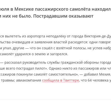
июля в Мексике пассажирского самолёта находил
ди них не было. Пострадавшим оказывают
я вылететь из аэропорта неподалёку от города Виктория-де-Д
ьства очевидцев и заявления властей расходятся: одни говорят
м упал, другие — что он сошёл с взлётной полосы, не успев наб
 самолёт ударился о землю и загорелся.
, — рассказал руководитель службы гражданской обороны города
ьше всего пострадал пилот». Однако никто из пассажиров или ч
ссажиров покинули самолёт самостоятельно», — добавил Мехия
и травмы; авиакомпания
сообщила в Твиттере
, что 64 человека 