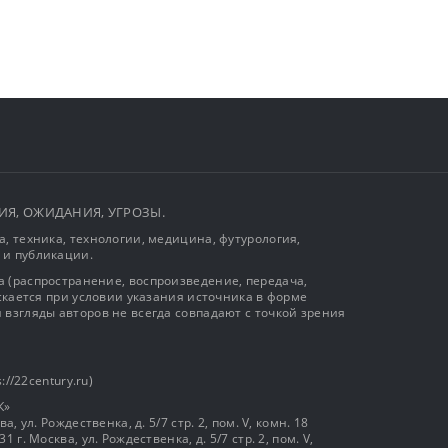
ЫТИЯ, ОЖИДАНИЯ, УГРОЗЫ.
, техника, технологии, медицина, футурология,
 и публикации.
 (распространение, воспроизведение, передача,
ускается при условии указания источника в форме
 взгляды авторов не всегда совпадают с точкой зрения
://22century.ru)
К»
, ул. Рождественка, д. 5/7 стр. 2, пом. V, комн. 18
г. Москва, ул. Рождественка, д. 5/7 стр. 2, пом. V,