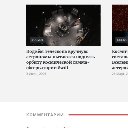
КОСМОС
КОСМО
Подъём телескопа вручную:
Космич
астрономы пытаются поднять
состав
орбиту космической гамма-
Вселен
обсерватории Swift
астеро
3 Июль, 2026
26 Март, 
КОММЕНТАРИИ