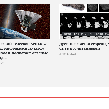
С
ХИМИЯ, ФИЗИКА, ИССЛЕДОВАНИЯ МА
еский телескоп SPHEREx
Древние свитки сгорели,
ит инфракрасную карту
быть прочитанными
ной и посчитает опасные
3 Июль, 2026
иды
2024