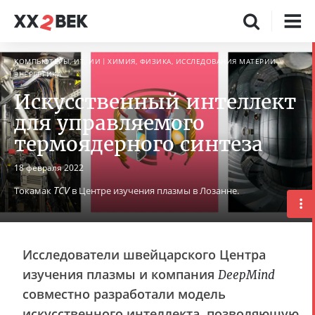
КОМПЬЮТЕРЫ, ИТ, ИИ
ХИМИЯ, ФИЗИКА, ИССЛЕДОВАНИЯ МАТЕРИИ
ЭНЕРГЕТИКА
Искусственный интеллект
для управляемого
термоядерного синтеза
18 февраля 2022
TCV
Токамак
в Центре изучения плазмы в Лозанне.
Исследователи швейцарского Центра
изучения плазмы и компания
DeepMind
совместно разработали модель
искусственного интеллекта, позволяющую