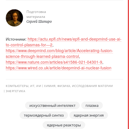
Подготовка
материала
Сергей Шапиро
Источники:
https://actu.epfl.ch/news/epfl-and-deepmind-use-ai-
to-control-plasmas-for—2
,
https://www.deepmind.com/blog/article/Accelerating-fusion-
science-through-learned-plasma-control
,
https://www.nature.com/articles/s41586-021-04301-9
,
https://www.wired.co.uk/article/deepmind-ai-nuclear-fusion
КОМПЬЮТЕРЫ, ИТ, ИИ
ХИМИЯ, ФИЗИКА, ИССЛЕДОВАНИЯ МАТЕРИИ
ЭНЕРГЕТИКА
искусственный интеллект
плазма
термоядерный синтез
ядерная энергия
ядерные реакторы