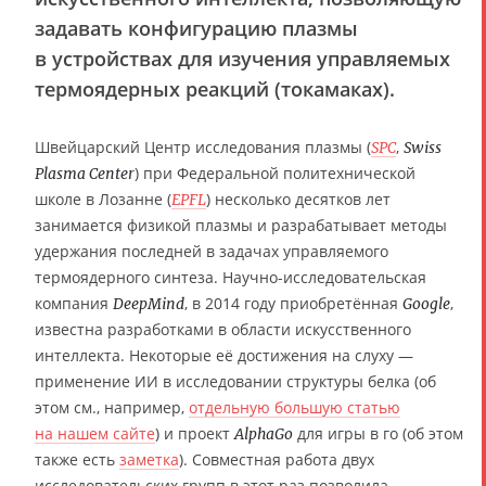
задавать конфигурацию плазмы
в устройствах для изучения управляемых
термоядерных реакций (токамаках).
Швейцарский Центр исследования плазмы (
,
SPC
Swiss
) при Федеральной политехнической
Plasma Center
школе в Лозанне (
) несколько десятков лет
EPFL
занимается физикой плазмы и разрабатывает методы
удержания последней в задачах управляемого
термоядерного синтеза. Научно-исследовательская
компания
, в 2014 году приобретённая
,
DeepMind
Google
известна разработками в области искусственного
интеллекта. Некоторые её достижения на слуху —
применение ИИ в исследовании структуры белка (об
этом см., например,
отдельную большую статью
на нашем сайте
) и проект
для игры в го (об этом
AlphaGo
также есть
заметка
). Совместная работа двух
исследовательских групп в этот раз позволила