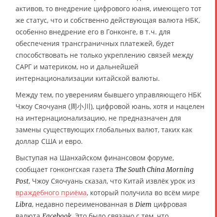
активов, то внедрение цифрового юаня, имеющего тот
же статус, что и собственно действующая валюта НБК,
особенно внедрение его в Гонконге, в т.ч. для
обеспечения трансграничных платежей, будет
способствовать не только укреплению связей между
САРГ и материком, но и дальнейшей
интернационализации китайской валюты.
Между тем, по уверениям бывшего управляющего НБК
Чжоу Сяочуаня (周小川), цифровой юань, хотя и нацелен
на интернационализацию, не предназначен для
замены существующих глобальных валют, таких как
доллар США и евро.
Выступая на Шанхайском финансовом форуме,
сообщает гонконгская газета
The South China Morning
, Чжоу Сяочуань сказал, что Китай извлёк урок из
Post
враждебного приёма
, который получила во всём мире
, недавно переименованная в
цифровая
Libra
Diem
валюта
. Это было связано с тем, что
Facebook