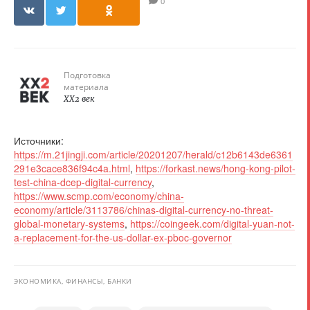
0
Подготовка
материала
XX2 век
Источники:
https://m.21jingji.com/article/20201207/herald/c12b6143de6361
291e3cace836f94c4a.html
,
https://forkast.news/hong-kong-pilot-
test-china-dcep-digital-currency
,
https://www.scmp.com/economy/china-
economy/article/3113786/chinas-digital-currency-no-threat-
global-monetary-systems
,
https://coingeek.com/digital-yuan-not-
a-replacement-for-the-us-dollar-ex-pboc-governor
ЭКОНОМИКА, ФИНАНСЫ, БАНКИ