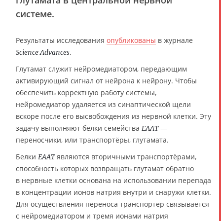
глутамата в центральной нервной
системе.
Результаты исследования
опубликованы
в журнале
.
Science Advances
Глутамат служит нейромедиатором, передающим
активирующий сигнал от нейрона к нейрону. Чтобы
обеспечить корректную работу системы,
нейромедиатор удаляется из синаптической щели
вскоре после его высвобождения из нервной клетки. Эту
задачу выполняют белки семейства
—
EAAT
переносчики, или транспортёры, глутамата.
Белки
являются вторичными транспортёрами,
EAAT
способность которых возвращать глутамат обратно
в нервные клетки основана на использовании перепада
в концентрации ионов натрия внутри и снаружи клетки.
Для осуществления переноса транспортёр связывается
с нейромедиатором и тремя ионами натрия