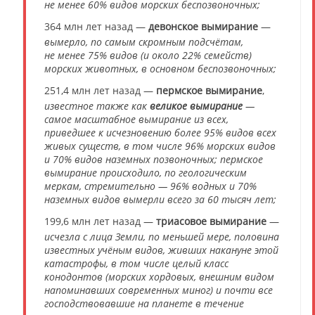
не менее 60% видов морских беспозвоночных;
364 млн лет назад —
девонское вымирание
—
вымерло, по самым скромным подсчётам,
не менее 75% видов (и около 22% семейств)
морских животных, в основном беспозвоночных;
251,4 млн лет назад —
пермское вымирание
,
известное также как
великое вымирание
—
самое масштабное вымирание из всех,
приведшее к исчезновению более 95% видов всех
живых существ, в том числе 96% морских видов
и 70% видов наземных позвоночных; пермское
вымирание происходило, по геологическим
меркам, стремительно — 96% водных и 70%
наземных видов вымерли всего за 60 тысяч лет;
199,6 млн лет назад —
триасовое вымирание
—
исчезла с лица Земли, по меньшей мере, половина
известных учёным видов, живших накануне этой
катастрофы, в том числе целый класс
конодонтов (морских хордовых, внешним видом
напоминавших современных миног) и почти все
господствовавшие на планете в течение