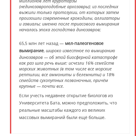
миллионов лет круротарзы
(нединозавроподобные архозавры); из последних
выжили только протозухии, от которых затем
произошли современные крокодилы, аллигаторы
и гавиалы; именно после триасового вымирания
началась эпоха господства динозавров;
65,5 млн лет назад —
мел-палеогеновое
вымирание
,
широко известное по вымиранию
динозавров — об этой биосферной катастрофе
как раз шла речь выше: исчезли 16% семейств
морских животных (в том числе все морские
рептилии, все аммониты и белемниты) и 18%
семейств сухопутных позвоночных, причём
крупные — почти все.
Если учесть недавнее открытие биологов из
Университета Бата, можно предположить, что
реальные масштабы каждого из великих
массовых вымираний были ещё больше.