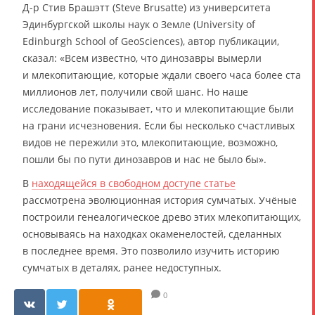
Д-р Стив Брашэтт (Steve Brusatte) из университета
Эдинбургской школы наук о Земле (University of
Edinburgh School of GeoSciences), автор публикации,
сказал: «Всем известно, что динозавры вымерли
и млекопитающие, которые ждали своего часа более ста
миллионов лет, получили свой шанс. Но наше
исследование показывает, что и млекопитающие были
на грани исчезновения. Если бы несколько счастливых
видов не пережили это, млекопитающие, возможно,
пошли бы по пути динозавров и нас не было бы».
В
находящейся в свободном доступе статье
рассмотрена эволюционная история сумчатых. Учёные
построили генеалогическое древо этих млекопитающих,
основываясь на находках окаменелостей, сделанных
в последнее время. Это позволило изучить историю
сумчатых в деталях, ранее недоступных.
0