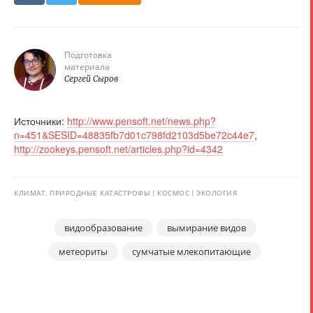
Подготовка
материала
Сергей Сыров
Источники:
http://www.pensoft.net/news.php?
n=451&SESID=48835fb7d01c798fd2103d5be72c44e7
,
http://zookeys.pensoft.net/articles.php?id=4342
КЛИМАТ, ПРИРОДНЫЕ КАТАСТРОФЫ
КОСМОС
ЭКОЛОГИЯ
видообразование
вымирание видов
метеориты
сумчатые млекопитающие