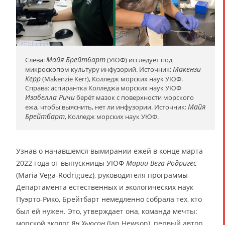
Майя Брейтбарт
Слева:
(УЮФ) исследует под
Макензи
микроскопом культуру инфузорий. Источник:
Керр
(Makenzie Kerr), Колледж морских наук УЮФ.
Справа: аспирантка Колледжа морских наук УЮФ
Изабелла Ричи
берёт мазок с поверхности морского
Майя
ежа, чтобы выяснить, нет ли инфузории. Источник:
Брейтбарт
, Колледж морских наук УЮФ.
Узнав о начавшемся вымирании ежей в конце марта
2022 года от выпускницы УЮФ
Марии Вега-Родригес
(Maria Vega-Rodriguez), руководителя программы
Департамента естественных и экологических наук
Пуэрто-Рико, Брейтбарт немедленно собрала тех, кто
был ей нужен. Это, утверждает она, команда мечты:
морской эколог
Ян Хьюсон
(Ian Hewson), первый автор