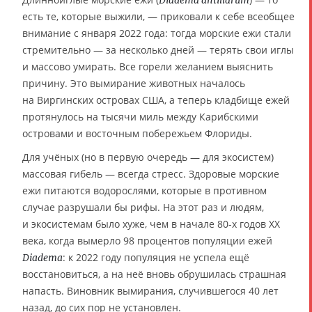
есть те, которые выжили, — приковали к себе всеобщее
внимание с января 2022 года: тогда морские ежи стали
стремительно — за несколько дней — терять свои иглы
и массово умирать. Все горели желанием выяснить
причину. Это вымирание животных началось
на Виргинских островах США, а теперь кладбище ежей
протянулось на тысячи миль между Карибскими
островами и восточным побережьем Флориды.
Для учёных (но в первую очередь — для экосистем)
массовая гибель — всегда стресс. Здоровые морские
ежи питаются водорослями, которые в противном
случае разрушали бы рифы. На этот раз и людям,
и экосистемам было хуже, чем в начале 80-х годов ХХ
века, когда вымерло 98 процентов популяции ежей
: к 2022 году популяция не успела ещё
Diadema
восстановиться, а на неё вновь обрушилась страшная
напасть. Виновник вымирания, случившегося 40 лет
назад, до сих пор не установлен.