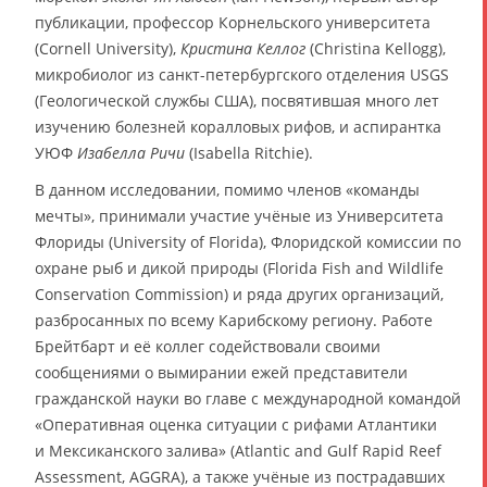
публикации, профессор Корнельского университета
(Cornell University),
Кристина Келлог
(Christina Kellogg),
микробиолог из санкт-петербургского отделения USGS
(Геологической службы США), посвятившая много лет
изучению болезней коралловых рифов, и аспирантка
УЮФ
Изабелла Ричи
(Isabella Ritchie).
В данном исследовании, помимо членов «команды
мечты», принимали участие учёные из Университета
Флориды (University of Florida), Флоридской комиссии по
охране рыб и дикой природы (Florida Fish and Wildlife
Conservation Commission) и ряда других организаций,
разбросанных по всему Карибскому региону. Работе
Брейтбарт и её коллег содействовали своими
сообщениями о вымирании ежей представители
гражданской науки во главе с международной командой
«Оперативная оценка ситуации с рифами Атлантики
и Мексиканского залива» (Atlantic and Gulf Rapid Reef
Assessment, AGGRA), а также учёные из пострадавших