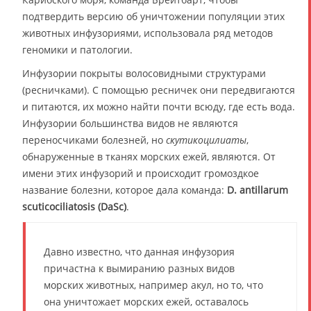
подтвердить версию об уничтожении популяции этих
животных инфузориями, использовала ряд методов
геномики и патологии.
Инфузории покрыты волосовидными структурами
(ресничками). С помощью ресничек они передвигаются
и питаются, их можно найти почти всюду, где есть вода.
Инфузории большинства видов не являются
переносчиками болезней, но
скутикоцилиаты
,
обнаруженные в тканях морских ежей, являются. От
имени этих инфузорий и происходит громоздкое
название болезни, которое дала команда:
D. antillarum
scuticociliatosis (DaSc)
.
Давно известно, что данная инфузория
причастна к вымиранию разных видов
морских животных, например акул, но то, что
она уничтожает морских ежей, оставалось