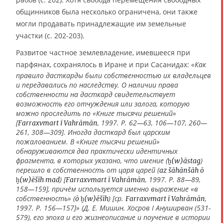
общинников была несколько ограничена, они также
могли продавать принадлежащие им земельные
участки (с. 202-203).
Развитое частное землевладение, имевшееся при
парфянах, сохранялось в Иране и при Сасанидах:
«Как
правило дасткарды были собственностью их владельцев
и передавались по наследству. О наличии права
собственности на дасткард свидетельствует
возможность его отчуждения или залога, которую
можно проследить по «Книге тысячи решений»
[
, 1997. P. 62—63, 106—107, 260—
Farraxvmart ī Vahrāmān
261, 308—309]. Иногда дасткард был царским
пожалованием. В «Книге тысячи решений»
обнаруживаются два практически идентичных
фрагмента, в которых указано, что имение (
)
ḫ(w)āstag
перешло в собственность от царя царей (
az šāhānšāh ō
) [
, 1997. P. 88—89,
ḫ(w)ēšīh mad
Farraxvmart ī Vahrāmān
158—159], причём используется именно выражение «в
собственность» (
) [ср.
,
ō ḫ(w)ēšīh
Farraxvmart ī Vahrāmān
1997. P. 156—157]» (Д. Е. Мишин. Хосров I Ануширван (531-
579), его эпоха и его жизнеописание и поучение в истории