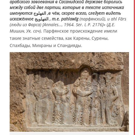
арабского завоевания в Сасанидской державе боролись
между собой две партии, которые в тексте источника
именуются الفھلوج ,в чём, скорее всего, следует видеть
искажённое الفھلويج , т.е. pahlawīg
(парфянский), и ahl Fārs
(люди из Фарса) [Annales…, 1964. Ser. I, P. 2176]» (Д.Е.
Мишин, Ук. соч).
Парфянское происхождение имели
такие знатные семейства, как Карены, Сурены,
Спахбады, Михраны и Спандияды.