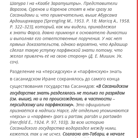
Шапура I на «Каабе Заратуштры». Представители
Варазов, Суренов и Каренов стоят в нём сразу за
Сасанидами и, что примечательно, выше Абурсама
Ардаширхварра [Sprengling M., 1953. P. 18; Maricq A., 1958.
P. 322‒323], который, как мы видели, принадлежал
к знати Фарса, давно примкнул к основателю династии
и выполнял его ответственные поручения. У нас нет
прямых доказательств, однако вероятно, что Ардашир
сделал такую уступку парфянской знати потому, что
желал привлечь её на свою сторону» (
Д. Е. Мишин
. Ук.
соч).
Разделение на «персидскую» и «парфянскую» знать
в сасанидском Иране сохранялось до самого конца
существования государства Сасанидов:
«В Сасанидском
государстве знать разделялась не только по разрядам
(см. выше), но и по происхождению, в частности ‒
персидскому или парфянскому».
Это официально
признаётся в надписи Нарсе, где отдельно упоминаются
«персы» и «парфяне» (pars и partaw, parsān и partawān
[Herzfeld E., 1924. P. 97, 103]). За всю историю
Сасанидского государства водораздел между ними,
кажется, так и не исчез.
Согласно ат-Табари, в начале