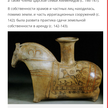
а также члены царской семьи Ахеменидов (с. 146-147).
В собственности храмов и частных лиц находилась,
помимо земли, и часть ирригационных сооружений (с.
142); была развита практика сдачи земельной
собственности в аренду (с. 142-143).