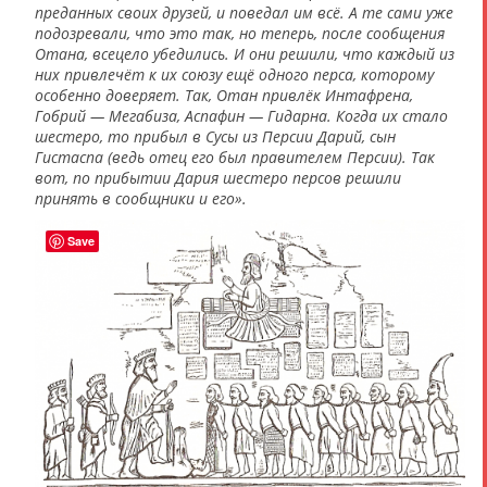
преданных своих друзей, и поведал им всё. А те сами уже
подозревали, что это так, но теперь, после сообщения
Отана, всецело убедились. И они решили, что каждый из
них привлечёт к их союзу ещё одного перса, которому
особенно доверяет. Так, Отан привлёк Интафрена,
Гобрий — Мегабиза, Аспафин — Гидарна. Когда их стало
шестеро, то прибыл в Сусы из Персии Дарий, сын
Гистаспа (ведь отец его был правителем Персии). Так
вот, по прибытии Дария шестеро персов решили
принять в сообщники и его».
Save