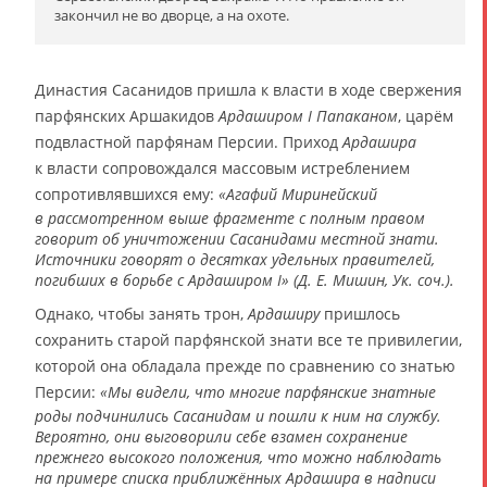
закончил не во дворце, а на охоте.
Династия Сасанидов пришла к власти в ходе свержения
парфянских Аршакидов
Ардаширом I Папаканом
, царём
подвластной парфянам Персии. Приход
Ардашира
к власти сопровождался массовым истреблением
сопротивлявшихся ему:
«Агафий Миринейский
в рассмотренном выше фрагменте с полным правом
говорит об уничтожении Сасанидами местной знати.
Источники говорят о десятках удельных правителей,
погибших в борьбе с Ардаширом I» (Д. Е. Мишин, Ук. соч.).
Однако, чтобы занять трон,
Ардаширу
пришлось
сохранить старой парфянской знати все те привилегии,
которой она обладала прежде по сравнению со знатью
Персии:
«Мы видели, что многие парфянские знатные
роды подчинились Сасанидам и пошли к ним на службу.
Вероятно, они выговорили себе взамен сохранение
прежнего высокого положения, что можно наблюдать
на примере списка приближённых Ардашира в надписи