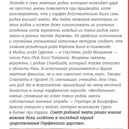
Легенда о семи знатных родах, которые возводят царя
на престол, вновь появляется при Аршакидах, хотя
маловероятно, что у парфян действительно было семь
родов высшей знати. Мы знаем названия некоторых из
этих родов и можем даже локализовать их основные
владения, хотя, вероятно, каждый из таких родов имел
земли в разных частях державы. Из арабских источников
и случайных упоминаний античных авторов следует, что
главная резиденция рода Каренов была в Нихавенде,
в Мидии, рода Суренов — в Секстане, рода Михранов —
около Раги (Рей, близ Тегерана). Михраны связаны,
вероятно, с родом Спандиада, который также относят
к области Раги. В источниках упоминаются и другие
знатные фамилии, но о них известно очень мало. Таковы
Спахпаты в Гургане (?), сменившие, очевидно, дом Гева,
или род Зек в Атропатене, пришедший на смену местной
династии в конце парфянского периода. «Феодальные»
князья, стоявшие во главе таких родов, имели
собственные военные отряды — Плутарх (в биографии
Красса) говорит о войске, которое возглавлял Сурен
в битве при Каррах.
Совет родовой знати решал многие
важные дела, особенно в последний период
существования Парфянского царства
».