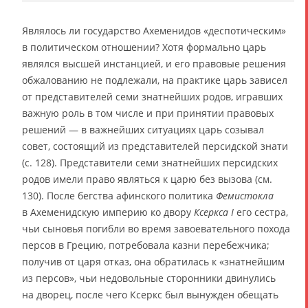
Являлось ли государство Ахеменидов «деспотическим»
в политическом отношении? Хотя формально царь
являлся высшей инстанцией, и его правовые решения
обжалованию не подлежали, на практике царь зависел
от представителей семи знатнейших родов, игравших
важную роль в том числе и при принятии правовых
решений ― в важнейших ситуациях царь созывал
совет, состоящий из представителей персидской знати
(с. 128). Представители семи знатнейших персидских
родов имели право являться к царю без вызова (см.
130). После бегства афинского политика
Фемистокла
в Ахеменидскую империю ко двору
Ксеркса I
его сестра,
чьи сыновья погибли во время завоевательного похода
персов в Грецию, потребовала казни перебежчика;
получив от царя отказ, она обратилась к «знатнейшим
из персов», чьи недовольные сторонники двинулись
на дворец, после чего Ксеркс был вынужден обещать