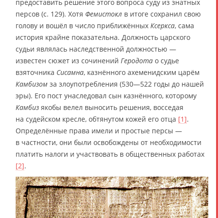
предоставить решение этого вопроса суду из знатных
персов (с. 129). Хотя
Фемистокл
в итоге сохранил свою
голову и вошёл в число приближённых
Ксеркса
, сама
история крайне показательна. Должность царского
судьи являлась наследственной должностью ―
известен сюжет из сочинений
Геродота
о судье
взяточника
Сисамна
, казнённого ахеменидским царём
Камбизом
за злоупотребления (530―522 годы до нашей
эры). Его пост унаследовал сын казнённого, которому
Камбиз
якобы велел выносить решения, восседая
на судейском кресле, обтянутом кожей его отца
[1]
.
Определённые права имели и простые персы —
в частности, они были освобождены от необходимости
платить налоги и участвовать в общественных работах
[2]
.