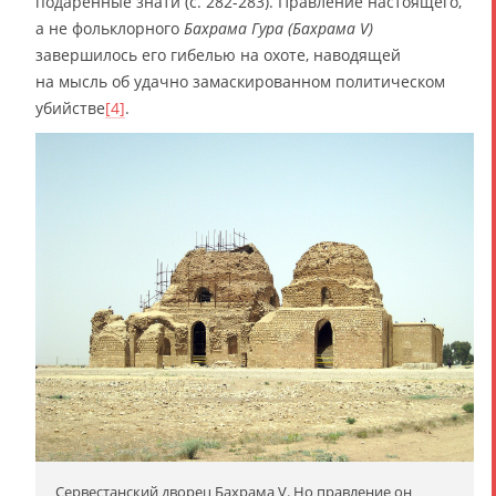
подаренные знати (с. 282-283). Правление настоящего,
а не фольклорного
Бахрама Гура (Бахрама V)
завершилось его гибелью на охоте, наводящей
на мысль об удачно замаскированном политическом
убийстве
[4]
.
Сервестанский дворец Бахрама V. Но правление он