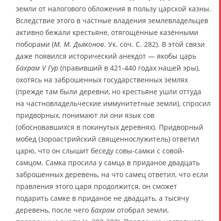
земли от налогового обложения в пользу царской казны.
Вследствие этого в частные владения землевладельцев
активно бежали крестьяне, отягощённые казёнными
поборами (
М. М. Дьяконов
. Ук. соч. С. 282). В этой связи
даже появился исторический анекдот — якобы царь
Бахрам V Гур
(правивший в 421-440 годах нашей эры),
охотясь на заброшенных государственных землях
(прежде там были деревни, но крестьяне ушли оттуда
на частновладельческие иммунитетные земли), спросил
придворных, понимают ли они язык сов
(обосновавшихся в покинутых деревнях). Придворный
мобед (зороастрийский священнослужитель) ответил
царю, что он слышит беседу совы-самки с совой-
самцом. Самка просила у самца в приданое двадцать
заброшенных деревень, на что самец ответил, что если
правления этого царя продолжится, он сможет
подарить самке в приданое не двадцать, а тысячу
деревень, после чего
Бахрам
отобрал земли,