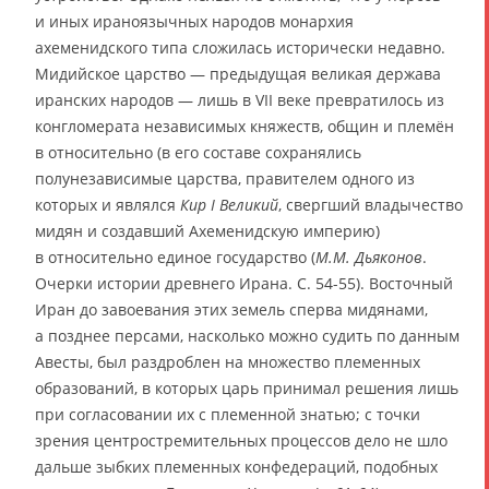
и иных ираноязычных народов монархия
ахеменидского типа сложилась исторически недавно.
Мидийское царство — предыдущая великая держава
иранских народов — лишь в VII веке превратилось из
конгломерата независимых княжеств, общин и племён
в относительно (в его составе сохранялись
полунезависимые царства, правителем одного из
которых и являлся
Кир I Великий
, свергший владычество
мидян и создавший Ахеменидскую империю)
в относительно единое государство (
М.М. Дьяконов
.
Очерки истории древнего Ирана. С. 54-55). Восточный
Иран до завоевания этих земель сперва мидянами,
а позднее персами, насколько можно судить по данным
Авесты, был раздроблен на множество племенных
образований, в которых царь принимал решения лишь
при согласовании их с племенной знатью; с точки
зрения центростремительных процессов дело не шло
дальше зыбких племенных конфедераций, подобных