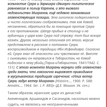
всевластие Сухра и Зармихра сдвинуло политическое
равновесие в пользу Каренов, и это вызвало
недовольство Михранов, ещё недавно занимавших
главенствующие позиции.
Эта гипотеза подкрепляется
и чисто логическими соображениями, так как Кавад,
несомненно, обратился бы за помощью против Сухра
к его противникам. Шапур прибыл в столицу и на
аудиенции у царя взял Сухра под стражу; тот был вскоре
казнён. Другая, несколько отличная от этого, версия
представлена в рассказе о потомках Сухра,
воспроизводимом в традиции Ибн Исфандияра. Согласно
ей, Сухра знал об опасности или чувствовал её. Вместе
с сыновьями он направился в Табаристан, но Кавад
подослал к нему убийц [Тарих-иТабаристан, 1941/1942. С.
151].
С этого момента Михраны вернули себе главенство
среди знати, что лаконично выражает приводимое
в мусульманских традициях изречение: «Утих ветер
Сухра, задул ветер Михрана»
[Histoire…, 1900. P. 588;
Annales…, 1964. Ser. I, P. 885]» (Д.Е. Мишин. Ук. соч.).
Таким образом, иранские цари из династий
Ахеменидов, Аршакидов и Сасанидов, насколько можно
судить, не являлись ни неограниченными