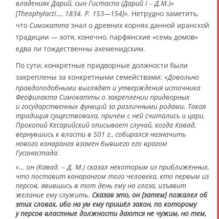
владениях Дарий, сын Гистаспа (Дарий I ‒ Д.М.)»
[Theophylacti…, 1834. P. 153—154]».
Нетрудно заметить,
что
Симокатта
знал о древних корнях данной иранской
традиции — хотя, конечно, парфянские «семь домов»
едва ли тождественны ахеменидским.
По сути, конкретные придворные должности были
закреплены за конкретными семействами:
«Довольно
правдоподобными выглядят и утверждения источника
Феофилакта Симокатты о закреплении придворных
и государственных функций за различными родами. Такая
традиция существовала, причём с ней считались и цари.
Прокопий Кесарийский описывает случай, когда Кавад,
вернувшись к власти в 501 г., собирался назначить
нового канаранга взамен бывшего его врагом
Гусанастада:
«… он (Кавад. ‒ Д. М.) сказал некоторым из приближённых,
что поставит канарангом того человека, кто первым из
персов, явившись в тот день ему на глаза, изъявит
желание ему служить.
Сказав это, он [затем] пожалел об
этих словах, ибо на ум ему пришёл закон, по которому
у персов властные должности даются не чужим, но тем,