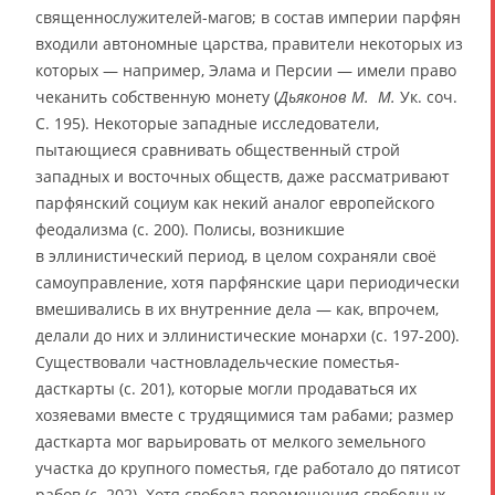
священнослужителей-магов; в состав империи парфян
входили автономные царства, правители некоторых из
которых — например, Элама и Персии — имели право
чеканить собственную монету (
Дьяконов М. М.
Ук. соч.
С. 195). Некоторые западные исследователи,
пытающиеся сравнивать общественный строй
западных и восточных обществ, даже рассматривают
парфянский социум как некий аналог европейского
феодализма (с. 200). Полисы, возникшие
в эллинистический период, в целом сохраняли своё
самоуправление, хотя парфянские цари периодически
вмешивались в их внутренние дела — как, впрочем,
делали до них и эллинистические монархи (с. 197-200).
Существовали частновладельческие поместья-
дасткарты (с. 201), которые могли продаваться их
хозяевами вместе с трудящимися там рабами; размер
дасткарта мог варьировать от мелкого земельного
участка до крупного поместья, где работало до пятисот
рабов (с. 202). Хотя свобода перемещения свободных