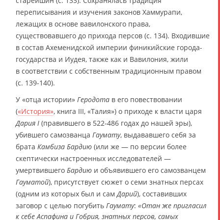
старейшин (с. 133). Сохранялась традиция
переписывания и изучения законов Хаммурапи,
лежащих в основе вавилонского права,
существовавшего до прихода персов (с. 134). Входившие
в состав Ахеменидской империи финикийские города-
государства и Иудея, также как и Вавилония, жили
в соответствии с собственным традиционным правом
(с. 139-140).
У «отца истории»
Геродота
в его повествовании
(
«История»
, книга III, «Талия») о приходе к власти царя
Дария I
(правившего в 522-486 годах до нашей эры),
убившего самозванца
Гаумату
, выдававшего себя за
брата
Камбиза
Бардию
(или же — по версии более
скептически настроенных исследователей —
умертвившего
Бардию
и объявившего его самозванцем
Гауматой
), присутствует сюжет о семи знатных персах
(одним из которых был и сам
Дарий
), составивших
заговор с целью погубить
Гаумату
:
«Отан же пригласил
к себе Аспафина и Гобрия, знатных персов, самых