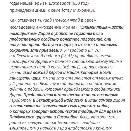
годы нашей эры) и
Шахрвараз
(630 год),
принадлежащими к семейству Михран
[3]
.
Как отмечает
Ричард Нельсон Фрай
в своём
исследовании «Рождение Ирана»:
“
Знаменитым «шести
помощникам» Дария в убийстве Гауматы было
предоставлено особенно почётное положение, они
получили право доступа к царю, и их семьи и потомки
сохраняли эти привилегии
. У
Геродота
(III, 70)
и в Бехистунской надписи (IV, 83) приводятся имена
помощников
Дария
, но полного совпадения между этими
источниками нет. В книге Эсфирь (I, 14) перечислены
имена
семи вождей персов и мидян, которые могли
лицезреть царя
. Имена эти отличаются от упомянутых
у
Геродота
и в Бехистунской надписи, и по ним нельзя
судить о родах, к которым принадлежали сподвижники
Дария
.
Предполагается, что шесть кланов, названных
Геродотом
и Бехистунской надписью, и клан самого
Дария
составляют те знаменитые семь иранских родов,
о которых говорит историческая традиция для времён
Парфянского царства и Сасанидов.
Ясно, что эти семь
родов не следует отождествлять с наиболее
влиятельными царьками или владетелями крупных