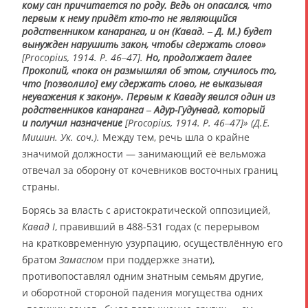
кому сан причитается по роду. Ведь он опасался, что
первым к нему придёт кто-то не являющийся
родственником канаранга, и он (Кавад. ‒ Д. М.) будет
вынужден нарушить закон, чтобы сдержать слово»
[Procopius, 1914. P. 46‒47].
Но, продолжает далее
Прокопий, «пока он размышлял об этом, случилось то,
что [позволило] ему сдержать слово, не выказывая
неуважения к закону». Первым к Каваду явился один из
родственников канаранга ‒ Адур-Гудунвад, который
и получил назначение
[Procopius, 1914. P. 46‒47]» (Д.Е.
Мишин. Ук. соч.).
Между тем, речь шла о крайне
значимой должности — занимающий её вельможа
отвечал за оборону от кочевников восточных границ
страны.
Борясь за власть с аристократической оппозицией,
Кавад I
, правивший в 488-531 годах (с перерывом
на кратковременную узурпацию, осуществлённую его
братом
Замаспом
при поддержке знати),
противопоставлял одним знатным семьям другие,
и оборотной стороной падения могущества одних