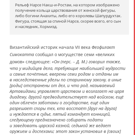
Рельеф Нарсе Накш-и-Ростам, на котором изображено
получение кольца царствования от женской фигуры,
либо богини Анахиты, либо его королевы Шапурдухтак.
Фигура, стоящая за спиной Нарсе, скорее всего, его сын
и наследник, Хормизд.
Византийский историк начала VII века
Феофилакт
Симокатта
сообщал о могуществе семи «великих
домов» следующее:
«Он (перс. ‒ Д. М.) говорил также,
что у мидийцев дела, требующие наибольшей мудрости
и самые почётные, вверены семи родам и отданы им
в наследственные уделы по старинному закону, а иные
[роды] отстранены от дел, и что род, называемый
Артавидами, управляет царством и возлагает на царя
диадему, другой предводительствует над войском, ещё
один облечён заботами о государстве, ещё один
разрешает споры тех, кто восстаёт [друг на друга]
и нуждается в судье, пятый командует конницей,
следующему предназначено собирать подати
и заведовать царской казной, седьмой же ведает
оружием и доспехами; этот закон установил в [своих]