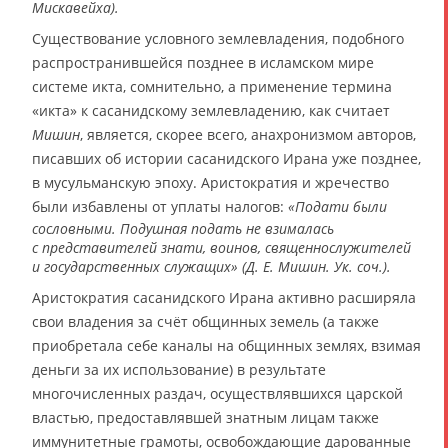
Мискавейха).
Существование условного землевладения, подобного
распространившейся позднее в исламском мире
системе икта, сомнительно, а применение термина
«икта» к сасанидскому землевладению, как считает
Мишин
, является, скорее всего, анахронизмом авторов,
писавших об истории сасанидского Ирана уже позднее,
в мусульманскую эпоху. Аристократия и жречество
были избавлены от уплаты налогов:
«Подати были
сословными. Подушная подать не взималась
с представителей знати, воинов, священнослужителей
и государственных служащих» (Д. Е. Мишин. Ук. соч.).
Аристократия сасанидского Ирана активно расширяла
свои владения за счёт общинных земель (а также
приобретала себе каналы на общинных землях, взимая
деньги за их использование) в результате
многочисленных раздач, осуществлявшихся царской
властью, предоставлявшей знатным лицам также
иммунитетные грамоты, освобождающие дарованные