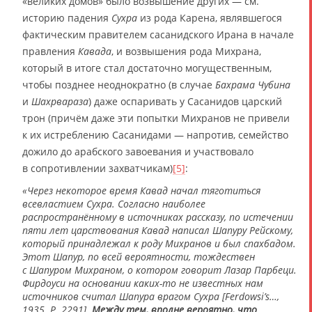
«великих домов» было возвышение других — см.
историю падения
Сухра
из рода Карена, являвшегося
фактическим правителем сасанидского Ирана в начале
правления
Кавада
, и возвышения рода Михрана,
который в итоге стал достаточно могущественным,
чтобы позднее неоднократно (в случае
Бахрама Чубина
и
Шахрвараза
) даже оспаривать у Сасанидов царский
трон (причём даже эти попытки Михранов не привели
к их истреблению Сасанидами — напротив, семейство
дожило до арабского завоевания и участвовало
в сопротивлении захватчикам)
[5]
:
«Через некоторое время Кавад начал тяготиться
всевластием Сухра. Согласно наиболее
распространённому в источниках рассказу, по истечении
пяти лет царствования Кавад написал Шапуру Рейскому,
который принадлежал к роду Михранов и был спахбадом.
Этот Шапур, по всей вероятности, тождествен
с Шапуром Михраном, о котором говорит Лазар Парбеци.
Фирдоуси на основании каких-то не известных нам
источников считал Шапура врагом Сухра [Ferdowsi’s…,
1935. P. 2291].
Между тем, вполне вероятно, что