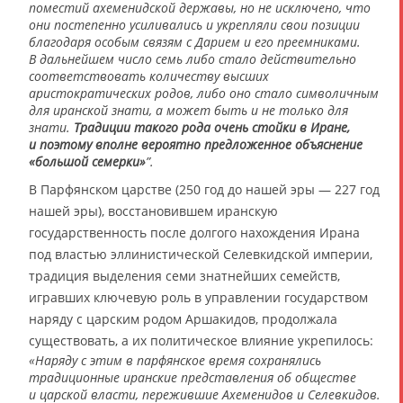
поместий ахеменидской державы, но не исключено, что
они постепенно усиливались и укрепляли свои позиции
благодаря особым связям с
Дарием
и его преемниками.
В дальнейшем число семь либо стало действительно
соответствовать количеству высших
аристократических родов, либо оно стало символичным
для иранской знати, а может быть и не только для
знати.
Традиции такого рода очень стойки в Иране,
и поэтому вполне вероятно предложенное объяснение
«большой семерки»
”.
В Парфянском царстве (250 год до нашей эры — 227 год
нашей эры), восстановившем иранскую
государственность после долгого нахождения Ирана
под властью эллинистической Селевкидской империи,
традиция выделения семи знатнейших семейств,
игравших ключевую роль в управлении государством
наряду с царским родом Аршакидов, продолжала
существовать, а их политическое влияние укрепилось:
«Наряду с этим в парфянское время сохранялись
традиционные иранские представления об обществе
и царской власти, пережившие Ахеменидов и Селевкидов.