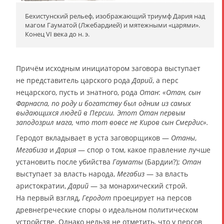
Бехистунский рельеф, изображающий триумф Дария над
магом Гауматой (Лжебардией) и мятежными «царями».
Конец VI века до н. э.
Причём исходным инициатором заговора выступает
не представитель царского рода
Дарий
, а перс
нецарского, пусть и знатного, рода
Отан
:
«Отан, сын
Фарнаспа, по роду и богатству был одним из самых
выдающихся людей в Персии. Этот Отан первым
заподозрил мага, что тот вовсе не Киров сын Смердис».
Геродот вкладывает в уста заговорщиков —
Отаны
,
Мегабиза
и
Дария
— спор о том, какое правление лучше
установить после убийства
Гауматы
(Бардии?);
Отан
выступает за власть народа,
Мегабиз
— за власть
аристократии,
Дарий
— за монархический строй.
На первый взгляд,
Геродот
проецирует на персов
древнегреческие споры о идеальном политическом
устройстве. Однако нельзя не отметить, что у персов