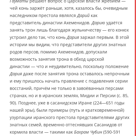
Гауматы
решают вопрос о царской власти жребием —
чей конь заржёт раньше, хотя, казалось бы, очевидным
наследником престола являлся
Дарий
как
представитель династии Ахеменидов.
Дарию
удаётся
занять трон лишь благодаря жульничеству — его конюх
устроил дело так, что конь
Дария
заржал первым. В этой
истории мы видим, что представители других знатных
родов персов, помимо Ахеменидов, допускали
возможность занятия трона в обход царской
династии — что и неудивительно, поскольку положение
Дария
даже после занятия трона оставалось непрочным
и ему пришлось начать правление с подавления серии
восстаний, причём не только в завоёванных персами
странах, но и в иранских землях, Мидии и Персии (с. 85,
90). Позднее, уже в сасанидском Иране (224―651 годы
нашей эры), были примеры (путь и кратковременной)
узурпации иранского престола представителями других
знатных семей, временно оттеснявших Сасанидов от
кормила власти — такими как
Бахрам Чубин
(590-591