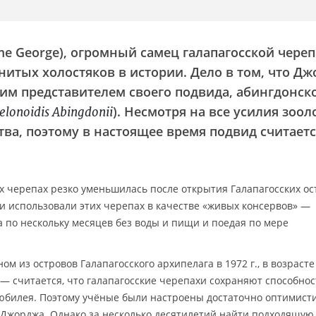
 George), огромный самец галапагосской череп
нитых холостяков в истории. Дело в том, что Д
им представителем своего подвида, абингдонск
). Несмотря на все усилия зоол
elonoidis Abingdonii
тва, поэтому в настоящее время подвид считает
х черепах резко уменьшилась после открытия Галапагосских ос
ки использовали этих черепах в качестве «живых консервов» —
 по нескольку месяцев без воды и пищи и поедая по мере
м из островов Галапагосского архипелага в 1972 г., в возрасте
м — считается, что галапагосские черепахи сохраняют способнос
 юбилея. Поэтому учёные были настроены достаточно оптимист
 Джорджа. Однако за несколько десятилетий найти подходящую