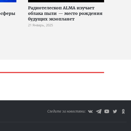
Радиотелескоп ALMA изучает
осферы
облака пыли — место рождения
будущих экзопланет
21 Январь, 2025
Следите за новостями: