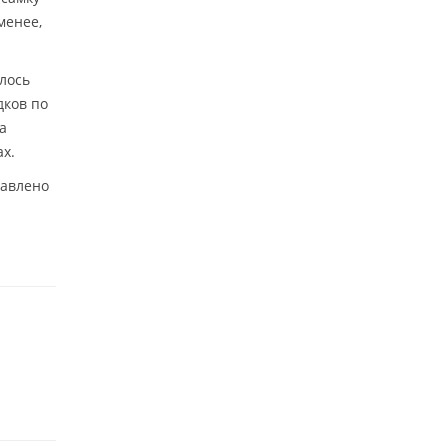
менее,
лось
дков по
а
х.
тавлено