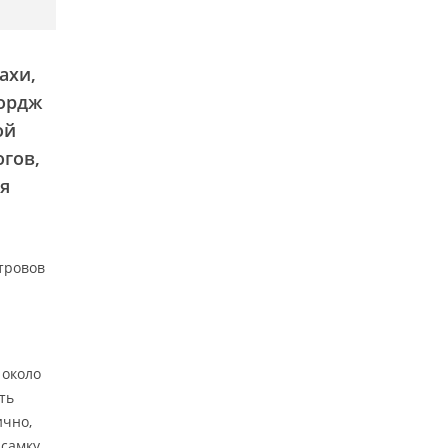
ахи,
жордж
ой
огов,
ся
тровов
 около
ть
ично,
 самку