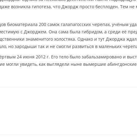
 даже возникла гипотеза, что Джордж просто бесплоден. Тем не 
цов биоматериала 200 самок галапагосских черепах, учёным уда
местимую с Джорджем. Она сама была гибридом, а среди её пре
дственники знаменитого холостяка. Однако и тут Джорджа ждал
о, но зародыши так и не смогли развиться в маленьких черепа
ртвым 24 июня 2012 г. Его тело было забальзамировано и выс
ие могли увидеть, как выглядели ныне вымершие абингдонские