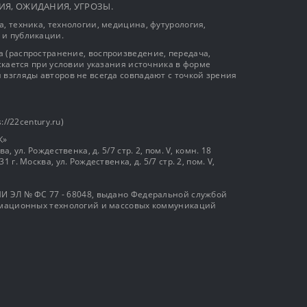
ЫТИЯ, ОЖИДАНИЯ, УГРОЗЫ.
, техника, технологии, медицина, футурология,
 и публикации.
 (распространение, воспроизведение, передача,
ускается при условии указания источника в форме
 взгляды авторов не всегда совпадают с точкой зрения
://22century.ru)
К»
, ул. Рождественка, д. 5/7 стр. 2, пом. V, комн. 18
г. Москва, ул. Рождественка, д. 5/7 стр. 2, пом. V,
И ЭЛ № ФС 77 - 68048, выдано Федеральной службой
ормационных технологий и массовых коммуникаций