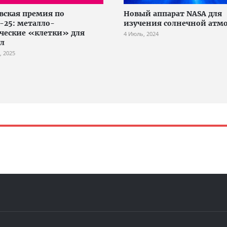
вская премия по
Новый аппарат NASA для
25: металло-
изучения солнечной атм
ческие «клетки» для
4 Июль, 2024
л
, 2025