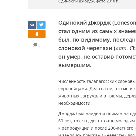
Одинокий Джордж, фото 2010 г.
Одинокий Джордж (Lonesome
стал одним из самых знаме
был, по-видимому, последн
0
слоновой черепахи (
лат.
Ch
он умер, не оставив потомс
вымершим.
Численность галапагосских слоновы
европейцами. Дело в том, что моря
животных загружали в трюмы, держа
необходимости.
Джордж был найден и пойман на одно
60 лет, то есть, достаточно молоды
к репродукции и после 200-летнего
и занялись поисками «невесты» для