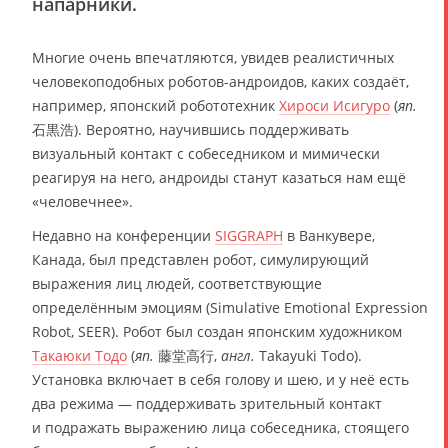
напарники.
Многие очень впечатляются, увидев реалистичных
человекоподобных роботов-андроидов, каких создаёт,
например, японский робототехник
Хироси Исигуро
(
яп.
石黒浩). Вероятно, научившись поддерживать
визуальный контакт с собеседником и мимически
реагируя на него, андроиды станут казаться нам ещё
«человечнее».
Недавно на конференции
SIGGRAPH
в Ванкувере,
Канада, был представлен робот, симулирующий
выражения лиц людей, соответствующие
определённым эмоциям (Simulative Emotional Expression
Robot, SEER). Робот был создан японским художником
Такаюки Тодо
(
яп.
藤堂高行,
англ.
Takayuki Todo).
Установка включает в себя голову и шею, и у неё есть
два режима — поддерживать зрительный контакт
и подражать выражению лица собеседника, стоящего