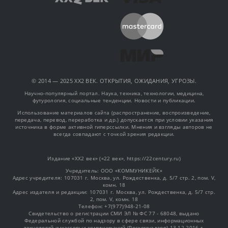
© 2014 — 2025 XX2 ВЕК. ОТКРЫТИЯ, ОЖИДАНИЯ, УГРОЗЫ.
Научно-популярный портал. Наука, техника, технологии, медицина,
футурология, социальные тенденции. Новости и публикации.
Использование материалов сайта (распространение, воспроизведение,
передача, перевод, переработка и др.) допускается при условии указания
источника в форме активной гиперссылки. Мнения и взгляды авторов не
всегда совпадают с точкой зрения редакции.
Издание «XX2 век» («22 век», https://22century.ru)
Учредитель: OOO «КОММУНИКЕЙК»
Адрес учредителя: 107031 г. Москва, ул. Рождественка, д. 5/7 стр. 2, пом. V,
комн. 18
Адрес издателя и редакции: 107031 г. Москва, ул. Рождественка, д. 5/7 стр.
2, пом. V, комн. 18
Телефон: +7(977)948-21-08
Свидетельство о регистрации СМИ ЭЛ № ФС 77 - 68048, выдано
Федеральной службой по надзору в сфере связи, информационных
технологий и массовых коммуникаций (Роскомнадзор) 13.12.2016 г.