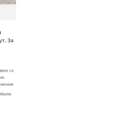
м
т. За
йвею со
ие
ижения.
мобилю