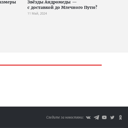
размеры
Звёзды Андромеды —
с доставкой до Млечного Пути?
11 Май, 2024
Следите за новостями: