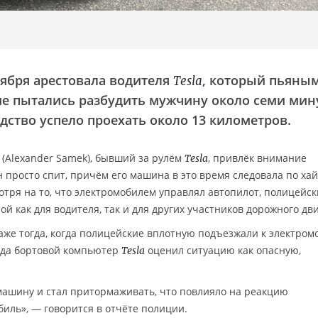
ября арестовала водителя
, который пьяны
Tesla
ие пытались разбудить мужчину около семи мину
дство успело проехать около 13 километров.
(Alexander Samek), бывший за рулём
, привлёк внимание
Tesla
 просто спит, причём его машина в это время следовала по ха
отря на то, что электромобилем управлял автопилот, полицейск
й как для водителя, так и для других участников дорожного дв
аже тогда, когда полицейские вплотную подъезжали к электро
гда бортовой компьютер
оценил ситуацию как опасную,
Tesla
машину и стал притормаживать, что повлияло на реакцию
биль», — говорится в отчёте полиции.