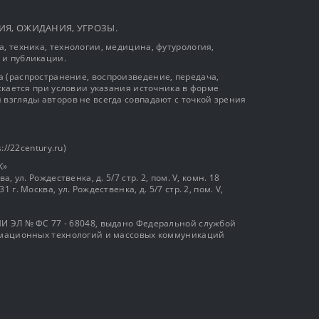
ЫТИЯ, ОЖИДАНИЯ, УГРОЗЫ.
, техника, технологии, медицина, футурология,
 и публикации.
 (распространение, воспроизведение, передача,
ускается при условии указания источника в форме
 взгляды авторов не всегда совпадают с точкой зрения
://22century.ru)
К»
, ул. Рождественка, д. 5/7 стр. 2, пом. V, комн. 18
г. Москва, ул. Рождественка, д. 5/7 стр. 2, пом. V,
И ЭЛ № ФС 77 - 68048, выдано Федеральной службой
ормационных технологий и массовых коммуникаций