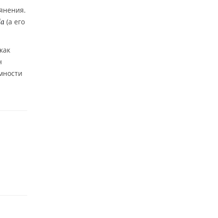
ьянения.
(а его
la
как
н
мности