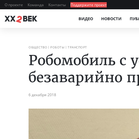
О проекте
Команда
Контакты
Поддержите проект
ВИДЕО
НОВОСТИ
ПУБ
ОБЩЕСТВО
РОБОТЫ
ТРАНСПОРТ
Робомобиль с 
безаварийно п
6 декабря 2018