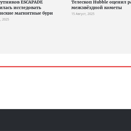
путников ESCAPADE
Телескоп Hubble оценил 
илась исследовать
межзвёздной кометы
нские магнитные бури
15 Август, 2025
, 2025