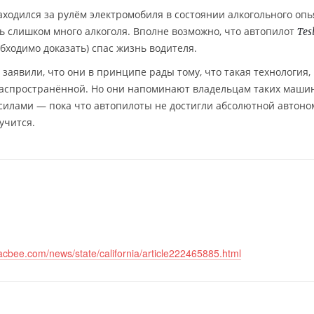
находился за рулём электромобиля в состоянии алкогольного оп
сь слишком много алкоголя. Вполне возможно, что автопилот
Tes
бходимо доказать) спас жизнь водителя.
заявили, что они в принципе рады тому, что такая технология, 
 распространённой. Но они напоминают владельцам таких маши
силами — пока что автопилоты не достигли абсолютной автоно
учится.
acbee.com/news/state/california/article222465885.html