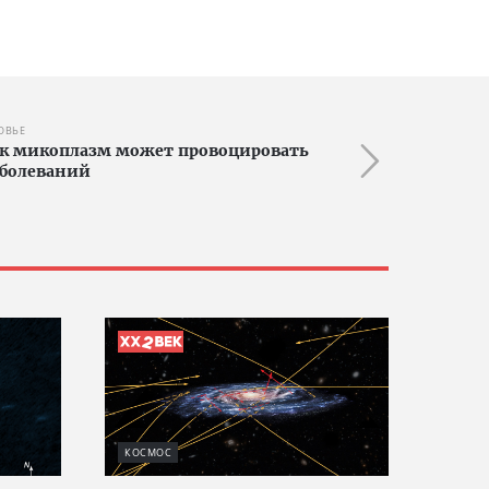
ОВЬЕ
ок микоплазм может провоцировать
аболеваний
КОСМОС