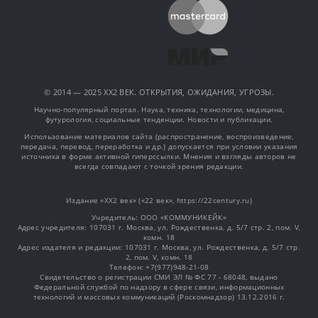
© 2014 — 2025 XX2 ВЕК. ОТКРЫТИЯ, ОЖИДАНИЯ, УГРОЗЫ.
Научно-популярный портал. Наука, техника, технологии, медицина,
футурология, социальные тенденции. Новости и публикации.
Использование материалов сайта (распространение, воспроизведение,
передача, перевод, переработка и др.) допускается при условии указания
источника в форме активной гиперссылки. Мнения и взгляды авторов не
всегда совпадают с точкой зрения редакции.
Издание «XX2 век» («22 век», https://22century.ru)
Учредитель: OOO «КОММУНИКЕЙК»
Адрес учредителя: 107031 г. Москва, ул. Рождественка, д. 5/7 стр. 2, пом. V,
комн. 18
Адрес издателя и редакции: 107031 г. Москва, ул. Рождественка, д. 5/7 стр.
2, пом. V, комн. 18
Телефон: +7(977)948-21-08
Свидетельство о регистрации СМИ ЭЛ № ФС 77 - 68048, выдано
Федеральной службой по надзору в сфере связи, информационных
технологий и массовых коммуникаций (Роскомнадзор) 13.12.2016 г.