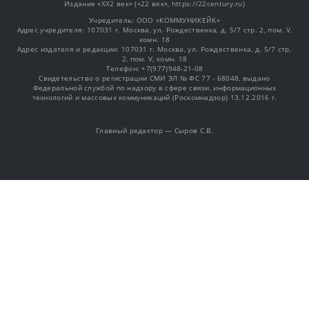
Издание «XX2 век» («22 век», https://22century.ru)
Учредитель: OOO «КОММУНИКЕЙК»
Адрес учредителя: 107031 г. Москва, ул. Рождественка, д. 5/7 стр. 2, пом. V,
комн. 18
Адрес издателя и редакции: 107031 г. Москва, ул. Рождественка, д. 5/7 стр.
2, пом. V, комн. 18
Телефон: +7(977)948-21-08
Свидетельство о регистрации СМИ ЭЛ № ФС 77 - 68048, выдано
Федеральной службой по надзору в сфере связи, информационных
технологий и массовых коммуникаций (Роскомнадзор) 13.12.2016 г.
Главный редактор — Сыров С.В.