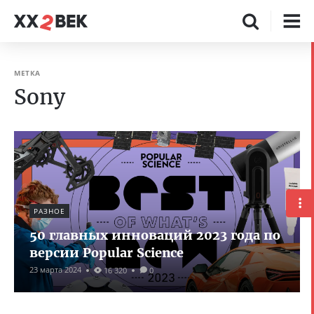
МЕТКА
Sony
РАЗНОЕ
50 главных инноваций 2023 года по
версии Popular Science
23 марта 2024
16 320
0