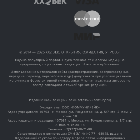
© 2014 — 2025 XX2 ВЕК. ОТКРЫТИЯ, ОЖИДАНИЯ, УГРОЗЫ.
Научно-популярный портал. Наука, техника, технологии, медицина,
футурология, социальные тенденции. Новости и публикации.
Использование материалов сайта (распространение, воспроизведение,
передача, перевод, переработка и др.) допускается при условии указания
источника в форме активной гиперссылки. Мнения и взгляды авторов не
всегда совпадают с точкой зрения редакции.
Издание «XX2 век» («22 век», https://22century.ru)
Учредитель: OOO «КОММУНИКЕЙК»
Адрес учредителя: 107031 г. Москва, ул. Рождественка, д. 5/7 стр. 2, пом. V,
комн. 18
Адрес издателя и редакции: 107031 г. Москва, ул. Рождественка, д. 5/7 стр.
2, пом. V, комн. 18
Телефон: +7(977)948-21-08
Свидетельство о регистрации СМИ ЭЛ № ФС 77 - 68048, выдано
Федеральной службой по надзору в сфере связи, информационных