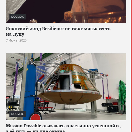
КОСМОС
Японский зонд Resilience не смог мягко сесть
на Луну
7 Июнь, 2025
КОСМОС
Mission Possible оказалась «частично успешной»,
а её груз — на дне океана