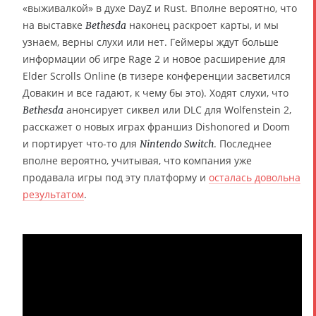
«выживалкой» в духе DayZ и Rust. Вполне вероятно, что
на выставке
наконец раскроет карты, и мы
Bethesda
узнаем, верны слухи или нет. Геймеры ждут больше
информации об игре Rage 2 и новое расширение для
Elder Scrolls Online (в тизере конференции засветился
Довакин и все гадают, к чему бы это). Ходят слухи, что
анонсирует сиквел или DLC для Wolfenstein 2,
Bethesda
расскажет о новых играх франшиз Dishonored и Doom
и портирует что-то для
. Последнее
Nintendo Switch
вполне вероятно, учитывая, что компания уже
продавала игры под эту платформу и
осталась довольна
результатом
.