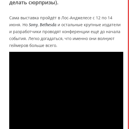
делать сюрпризы).
Сама выставка пройдёт в Лос-Анджелесе с 12 по 14
июня. Но
,
и остальные крупные издатели
Sony
Bethesda
и разработчики проводят конференции ещё до начала
события. Легко догадаться, что именно они волнуют
геймеров больше всего.