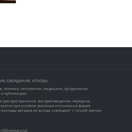
ЫТИЯ, ОЖИДАНИЯ, УГРОЗЫ.
, техника, технологии, медицина, футурология,
 и публикации.
 (распространение, воспроизведение, передача,
ускается при условии указания источника в форме
 взгляды авторов не всегда совпадают с точкой зрения
://22century.ru)