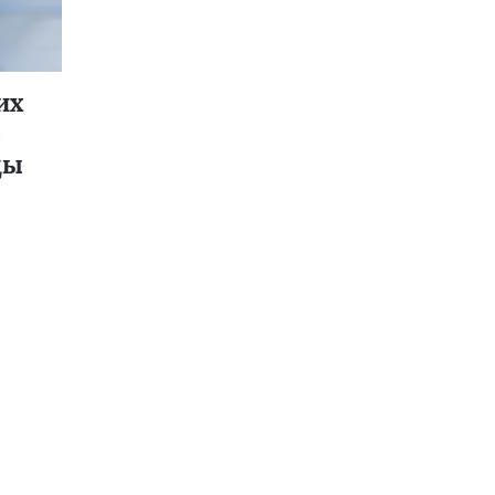
их
цы