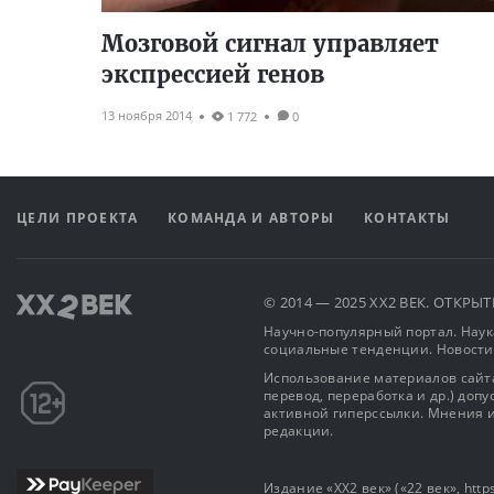
Мозговой сигнал управляет
экспрессией генов
13 ноября 2014
1 772
0
ЦЕЛИ ПРОЕКТА
КОМАНДА И АВТОРЫ
КОНТАКТЫ
© 2014 — 2025 XX2 ВЕК. ОТКР
Научно-популярный портал. Наука
социальные тенденции. Новости
Использование материалов сайта
перевод, переработка и др.) доп
активной гиперссылки. Мнения и
редакции.
Издание «XX2 век» («22 век», https