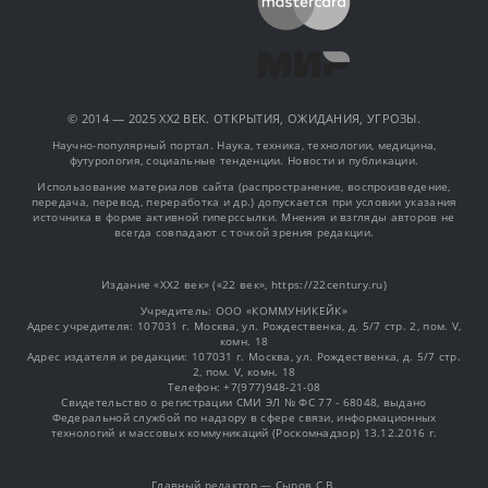
© 2014 — 2025 XX2 ВЕК. ОТКРЫТИЯ, ОЖИДАНИЯ, УГРОЗЫ.
Научно-популярный портал. Наука, техника, технологии, медицина,
футурология, социальные тенденции. Новости и публикации.
Использование материалов сайта (распространение, воспроизведение,
передача, перевод, переработка и др.) допускается при условии указания
источника в форме активной гиперссылки. Мнения и взгляды авторов не
всегда совпадают с точкой зрения редакции.
Издание «XX2 век» («22 век», https://22century.ru)
Учредитель: OOO «КОММУНИКЕЙК»
Адрес учредителя: 107031 г. Москва, ул. Рождественка, д. 5/7 стр. 2, пом. V,
комн. 18
Адрес издателя и редакции: 107031 г. Москва, ул. Рождественка, д. 5/7 стр.
2, пом. V, комн. 18
Телефон: +7(977)948-21-08
Свидетельство о регистрации СМИ ЭЛ № ФС 77 - 68048, выдано
Федеральной службой по надзору в сфере связи, информационных
технологий и массовых коммуникаций (Роскомнадзор) 13.12.2016 г.
Главный редактор — Сыров С.В.