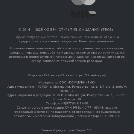
© 2014 — 2025 XX2 ВЕК. ОТКРЫТИЯ, ОЖИДАНИЯ, УГРОЗЫ.
Научно-популярный портал. Наука, техника, технологии, медицина,
футурология, социальные тенденции. Новости и публикации.
Использование материалов сайта (распространение, воспроизведение,
передача, перевод, переработка и др.) допускается при условии указания
источника в форме активной гиперссылки. Мнения и взгляды авторов не
всегда совпадают с точкой зрения редакции.
Издание «XX2 век» («22 век», https://22century.ru)
Учредитель: OOO «КОММУНИКЕЙК»
Адрес учредителя: 107031 г. Москва, ул. Рождественка, д. 5/7 стр. 2, пом. V,
комн. 18
Адрес издателя и редакции: 107031 г. Москва, ул. Рождественка, д. 5/7 стр.
2, пом. V, комн. 18
Телефон: +7(977)948-21-08
Свидетельство о регистрации СМИ ЭЛ № ФС 77 - 68048, выдано
Федеральной службой по надзору в сфере связи, информационных
технологий и массовых коммуникаций (Роскомнадзор) 13.12.2016 г.
Главный редактор — Сыров С.В.