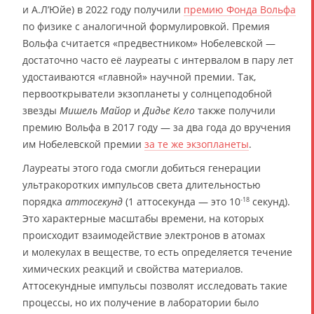
и А.Л’Юйе) в 2022 году получили
премию Фонда Вольфа
по физике с аналогичной формулировкой. Премия
Вольфа считается «предвестником» Нобелевской —
достаточно часто её лауреаты с интервалом в пару лет
удостаиваются «главной» научной премии. Так,
первооткрыватели экзопланеты у солнцеподобной
звезды
Мишель Майор
и
Дидье Кело
также получили
премию Вольфа в 2017 году — за два года до вручения
им Нобелевской премии
за те же экзопланеты
.
Лауреаты этого года смогли добиться генерации
ультракоротких импульсов света длительностью
порядка
аттосекунд
(1 аттосекунда — это 10
секунд).
-18
Это характерные масштабы времени, на которых
происходит взаимодействие электронов в атомах
и молекулах в веществе, то есть определяется течение
химических реакций и свойства материалов.
Аттосекундные импульсы позволят исследовать такие
процессы, но их получение в лаборатории было