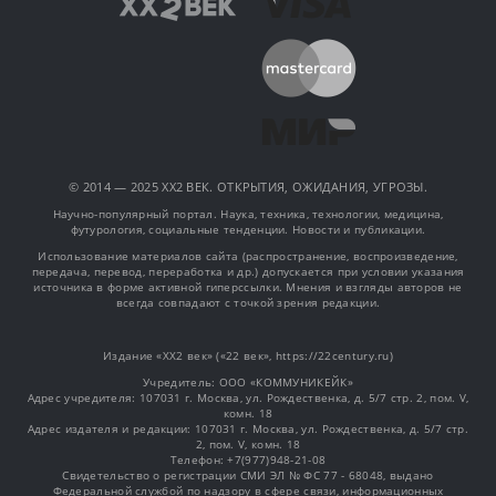
© 2014 — 2025 XX2 ВЕК. ОТКРЫТИЯ, ОЖИДАНИЯ, УГРОЗЫ.
Научно-популярный портал. Наука, техника, технологии, медицина,
футурология, социальные тенденции. Новости и публикации.
Использование материалов сайта (распространение, воспроизведение,
передача, перевод, переработка и др.) допускается при условии указания
источника в форме активной гиперссылки. Мнения и взгляды авторов не
всегда совпадают с точкой зрения редакции.
Издание «XX2 век» («22 век», https://22century.ru)
Учредитель: OOO «КОММУНИКЕЙК»
Адрес учредителя: 107031 г. Москва, ул. Рождественка, д. 5/7 стр. 2, пом. V,
комн. 18
Адрес издателя и редакции: 107031 г. Москва, ул. Рождественка, д. 5/7 стр.
2, пом. V, комн. 18
Телефон: +7(977)948-21-08
Свидетельство о регистрации СМИ ЭЛ № ФС 77 - 68048, выдано
Федеральной службой по надзору в сфере связи, информационных