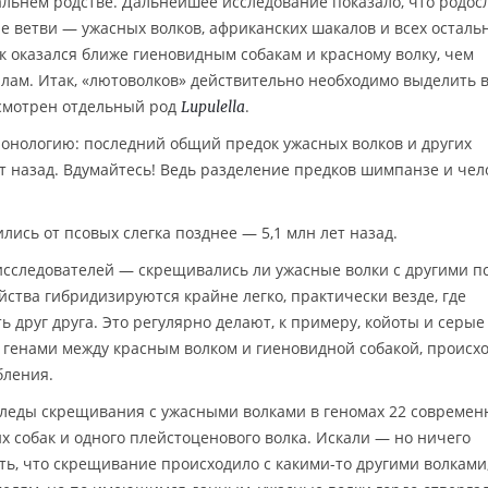
льнем родстве. Дальнейшее исследование показало, что родос
е ветви — ужасных волков, африканских шакалов и всех осталь
к оказался ближе гиеновидным собакам и красному волку, чем
лам. Итак, «лютоволков» действительно необходимо выделить в
усмотрен отдельный род
.
Lupulella
онологию: последний общий предок ужасных волков и других
ет назад. Вдумайтесь! Ведь разделение предков шимпанзе и чел
ись от псовых слегка позднее — 5,1 млн лет назад.
исследователей — скрещивались ли ужасные волки с другими п
йства гибридизируются крайне легко, практически везде, где
 друг друга. Это регулярно делают, к примеру, койоты и серые
 генами между красным волком и гиеновидной собакой, проис
бления.
 следы скрещивания с ужасными волками в геномах 22 совреме
их собак и одного плейстоценового волка. Искали — но ничего
ть, что скрещивание происходило с какими-то другими волками