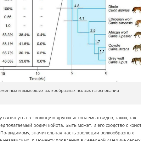
ременных и вымерших волкообразных псовых на основании
 взглянуть на эволюцию других ископаемых видов, таких, как
дполагаемый родич койота. Быть может, и его сходство с кой
 По-видимому, значительная часть эволюции волкообразных
е независимо. К моменту появления в Северной Америке серых 