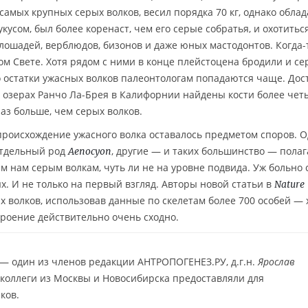
амых крупных серых волков, весил порядка 70 кг, однако облад
сом, был более коренаст, чем его серые собратья, и охотитьс
ошадей, верблюдов, бизонов и даже юных мастодонтов. Когда-
м Свете. Хотя рядом с ними в конце плейстоцена бродили и с
но остатки ужасных волков палеонтологам попадаются чаще. Дос
х озерах Ранчо Ла-Брея в Калифорнии найдены кости более чет
аз больше, чем серых волков.
 происхождение ужасного волка оставалось предметом споров. 
отдельный род
, другие — и таких большинство — полаг
Aenocyon
 нам серым волкам, чуть ли не на уровне подвида. Уж больно
. И не только на первый взгляд. Авторы новой статьи в
Nature
 волков, использовав данные по скелетам более 700 особей — 
троение действительно очень сходно.
 — один из членов редакции АНТРОПОГЕНЕЗ.РУ, д.г.н.
Ярослав
го коллеги из Москвы и Новосибирска предоставляли для
ков.