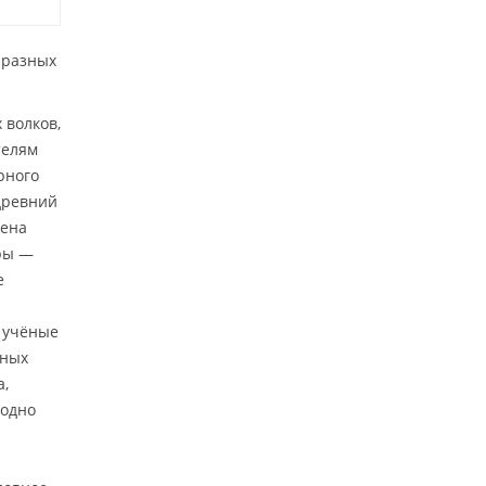
 разных
 волков,
телям
рного
 древний
гена
ары —
е
, учёные
нных
а,
аодно