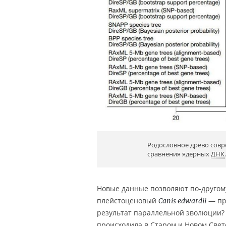
Родословное древо сов
сравнения ядерных
ДНК
.
Новые данные позволяют по-другому
плейстоценовый
— пре
Canis edwardii
результат параллельной эволюции?
происходила в Старом и Новом Свет