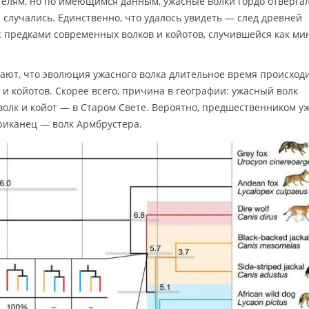
телям, но по имеющимся данным, ужасные волки гордо отверга
 случались. Единственно, что удалось увидеть — след древней
с предками современных волков и койотов, случившейся как м
гают, что эволюция ужасного волка длительное время происход
 и койотов. Скорее всего, причина в географии: ужасный волк
волк и койот — в Старом Свете. Вероятно, предшественником у
иканец — волк Армбрустера.