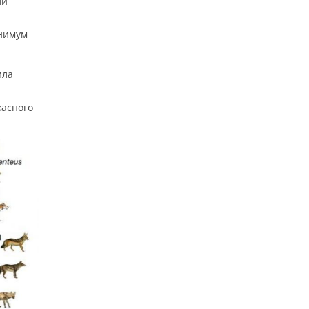
ли
инимум
ила
жасного