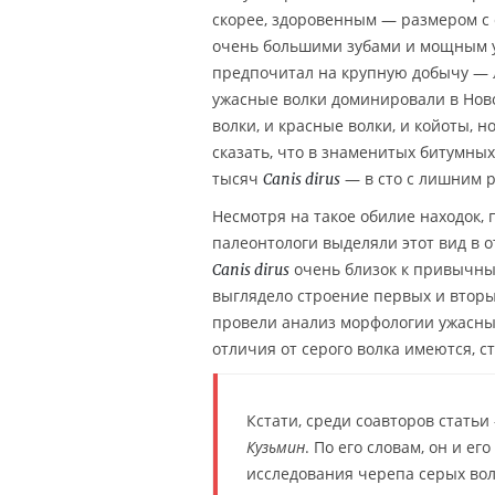
скорее, здоровенным — размером с с
очень большими зубами и мощным уку
предпочитал на крупную добычу — л
ужасные волки доминировали в Ново
волки, и красные волки, и койоты, 
сказать, что в знаменитых битумны
тысяч
— в сто с лишним р
Canis dirus
Несмотря на такое обилие находок,
палеонтологи выделяли этот вид в 
очень близок к привычным
Canis dirus
выглядело строение первых и вторых
провели анализ морфологии ужасных
отличия от серого волка имеются, с
Кстати, среди соавторов статьи
Кузьмин
. По его словам, он и е
исследования черепа серых вол