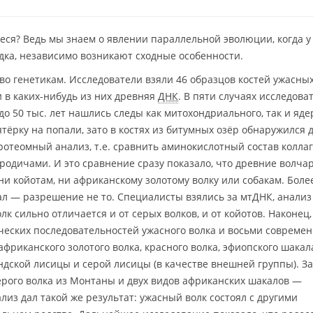
ееся? Ведь мы знаем о явлении параллельной эволюции, когда у
дка, независимо возникают сходные особенности.
во генетикам. Исследователи взяли 46 образцов костей ужасных
и в каких-нибудь из них древняя
ДНК
. В пяти случаях исследова
 до 50 тыс. лет нашлись следы как митохондриального, так и яде
ятёрку на попали, зато в костях из битумных озёр обнаружился
ротеомный анализ, т.е. сравнить аминокислотный состав колла
родичами. И это сравнение сразу показало, что древние волч
ни койотам, ни африканскому золотому волку или собакам. Боле
л — разрешение не то. Специалисты взялись за мтДНК, анализ
лк сильно отличается и от серых волков, и от койотов. Наконец
ческих последовательностей ужасного волка и восьми совреме
 африканского золотого волка, красного волка, эфиопского шакал
ндской лисицы и серой лисицы (в качестве внешней группы). З
рого волка из Монтаны и двух видов африканских шакалов —
ализ дал такой же результат: ужасный волк состоял с другими