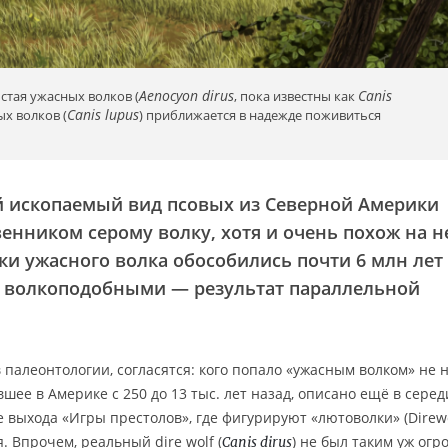
Aenocyon dirus
Canis
стая ужасных волков (
, пока известны как
Canis lupus
ых волков (
) приближается в надежде поживиться
 ископаемый вид псовых из Северной Америки
енником серому волку, хотя и очень похож на н
ки ужасного волка обособились почти 6 млн лет
ми волкоподобными — результат параллельной
в палеонтологии, согласятся: кого попало «ужасным волком» не н
шее в Америке с 250 до 13 тыс. лет назад, описано ещё в серед
е выхода «Игры престолов», где фигурируют «лютоволки» (Direwo
. Впрочем, реальный dire wolf (
) не был таким уж огр
Canis dirus