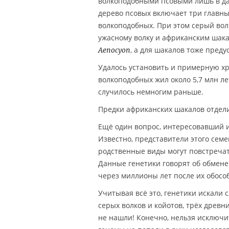
волкоподобными псовыми лишь в да
дерево псовых включает три главны
волкоподобных. При этом серый вол
ужасному волку и африканским шака
, а для шакалов тоже пред
Aenocyon
Удалось установить и примерную хр
волкоподобных жил около 5,7 млн л
случилось немногим раньше.
Предки африканских шакалов отделил
Ещё один вопрос, интересовавший 
Известно, представители этого семе
родственные виды могут повстречать
Данные генетики говорят об обмене
через миллионы лет после их обосо
Учитывая всё это, генетики искали
серых волков и койотов, трёх древн
не нашли! Конечно, нельзя исключи