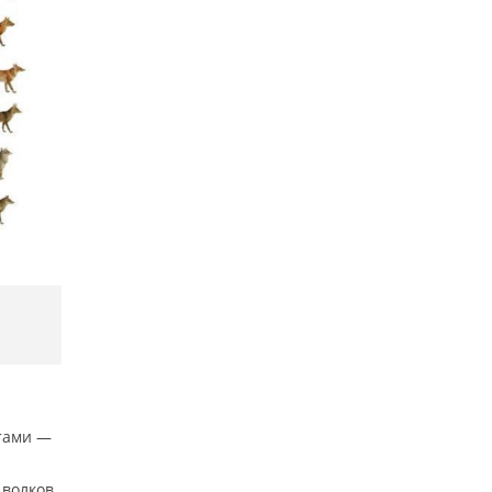
отами —
волков,