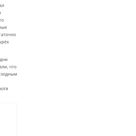
ал
я
то
ерые
таточно
ырёх
Одни
али, что
 сходным
хотя