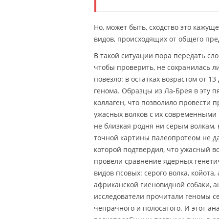
Но, может быть, сходство это кажущ
видов, происходящих от общего пре
В такой ситуации пора передать сло
чтобы проверить, не сохранилась л
повезло: в остатках возрастом от 13
генома. Образцы из Ла-Брея в эту п
коллаген, что позволило провести п
ужасных волков с их современными 
не близкая родня ни серым волкам, 
точной картины палеопротеом не да
которой подтвердил, что ужасный во
провели сравнение ядерных генети
видов псовых: серого волка, койота,
африканской гиеновидной собаки, а
исследователи прочитали геномы се
чепрачного и полосатого. И этот ан