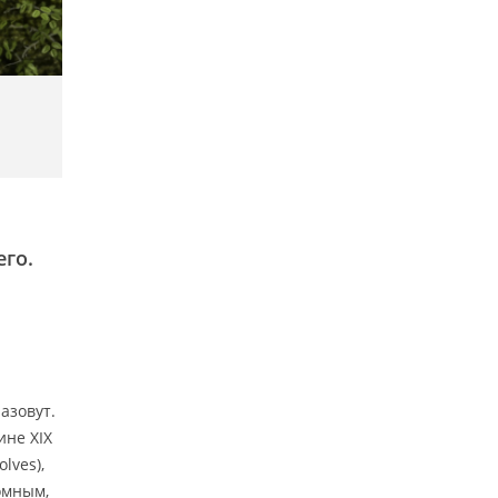
его.
азовут.
ине XIX
lves),
омным,