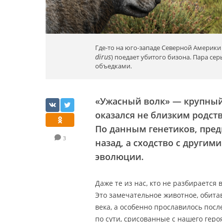
Где-то на юго-западе Северной Америки 
dirus
) поедает убитого бизона. Пара сер
объедками.
«Ужасный волк» — крупный
оказался не близким родств
По данным генетиков, пред
3
назад, а сходство с други
эволюции.
Даже те из нас, кто не разбирается 
Это замечательное животное, обитав
века, а особенно прославилось посл
по сути, срисованные с нашего героя