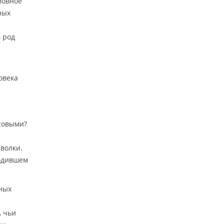
ловное
ных
 род
овека
совыми?
 волки.
ходившем
нных
, чьи