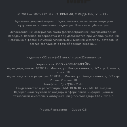
© 2014 — 2025 XX2 ВЕК. ОТКРЫТИЯ, ОЖИДАНИЯ, УГРОЗЫ.
Научно-популярный портал. Наука, техника, технологии, медицина,
футурология, социальные тенденции. Новости и публикации.
Использование материалов сайта (распространение, воспроизведение,
передача, перевод, переработка и др.) допускается при условии указания
источника в форме активной гиперссылки. Мнения и взгляды авторов не
всегда совпадают с точкой зрения редакции.
Издание «XX2 век» («22 век», https://22century.ru)
Учредитель: OOO «КОММУНИКЕЙК»
Адрес учредителя: 107031 г. Москва, ул. Рождественка, д. 5/7 стр. 2, пом. V,
комн. 18
Адрес издателя и редакции: 107031 г. Москва, ул. Рождественка, д. 5/7 стр.
2, пом. V, комн. 18
Телефон: +7(977)948-21-08
Свидетельство о регистрации СМИ ЭЛ № ФС 77 - 68048, выдано
Федеральной службой по надзору в сфере связи, информационных
технологий и массовых коммуникаций (Роскомнадзор) 13.12.2016 г.
Главный редактор — Сыров С.В.