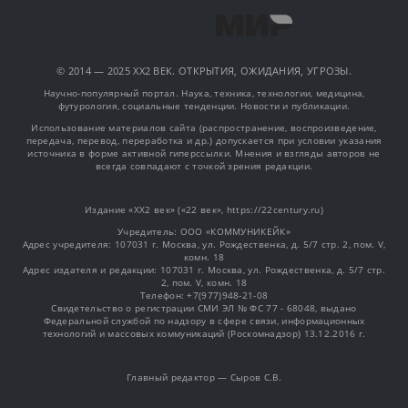
© 2014 — 2025 XX2 ВЕК. ОТКРЫТИЯ, ОЖИДАНИЯ, УГРОЗЫ.
Научно-популярный портал. Наука, техника, технологии, медицина,
футурология, социальные тенденции. Новости и публикации.
Использование материалов сайта (распространение, воспроизведение,
передача, перевод, переработка и др.) допускается при условии указания
источника в форме активной гиперссылки. Мнения и взгляды авторов не
всегда совпадают с точкой зрения редакции.
Издание «XX2 век» («22 век», https://22century.ru)
Учредитель: OOO «КОММУНИКЕЙК»
Адрес учредителя: 107031 г. Москва, ул. Рождественка, д. 5/7 стр. 2, пом. V,
комн. 18
Адрес издателя и редакции: 107031 г. Москва, ул. Рождественка, д. 5/7 стр.
2, пом. V, комн. 18
Телефон: +7(977)948-21-08
Свидетельство о регистрации СМИ ЭЛ № ФС 77 - 68048, выдано
Федеральной службой по надзору в сфере связи, информационных
технологий и массовых коммуникаций (Роскомнадзор) 13.12.2016 г.
Главный редактор — Сыров С.В.