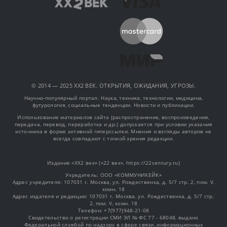
© 2014 — 2025 XX2 ВЕК. ОТКРЫТИЯ, ОЖИДАНИЯ, УГРОЗЫ.
Научно-популярный портал. Наука, техника, технологии, медицина,
футурология, социальные тенденции. Новости и публикации.
Использование материалов сайта (распространение, воспроизведение,
передача, перевод, переработка и др.) допускается при условии указания
источника в форме активной гиперссылки. Мнения и взгляды авторов не
всегда совпадают с точкой зрения редакции.
Издание «XX2 век» («22 век», https://22century.ru)
Учредитель: OOO «КОММУНИКЕЙК»
Адрес учредителя: 107031 г. Москва, ул. Рождественка, д. 5/7 стр. 2, пом. V,
комн. 18
Адрес издателя и редакции: 107031 г. Москва, ул. Рождественка, д. 5/7 стр.
2, пом. V, комн. 18
Телефон: +7(977)948-21-08
Свидетельство о регистрации СМИ ЭЛ № ФС 77 - 68048, выдано
Федеральной службой по надзору в сфере связи, информационных