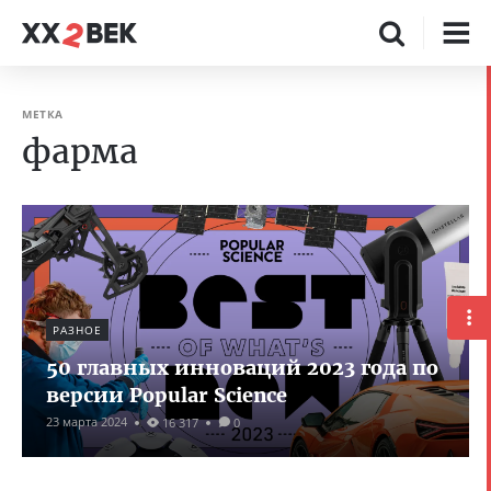
МЕТКА
фарма
РАЗНОЕ
50 главных инноваций 2023 года по
версии Popular Science
23 марта 2024
16 317
0