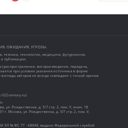
ЫТИЯ, ОЖИДАНИЯ, УГРОЗЫ.
, техника, технологии, медицина, футурология,
 и публикации.
 (распространение, воспроизведение, передача,
ускается при условии указания источника в форме
 взгляды авторов не всегда совпадают с точкой зрения
://22century.ru)
К»
, ул. Рождественка, д. 5/7 стр. 2, пом. V, комн. 18
г. Москва, ул. Рождественка, д. 5/7 стр. 2, пом. V,
И ЭЛ № ФС 77 - 68048, выдано Федеральной службой