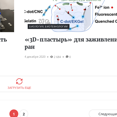
БИОЛОГИЯ, БИОТЕХНОЛОГИИ
ать
«3D-пластырь» для заживлен
ран
4 декабря 2020
2 684
0
ЗАГРУЗИТЬ ЕЩЕ
1
2
Следующа