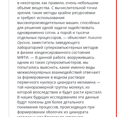
в некотором, как правило, очень небольшом
объёме вещества. С вычислительной точки
зрения, такие методы крайне ресурсоёмки
и требуют использования
высокопроизводительных машин, способных
для решения одной задачи задействовать
одновременно сотни, а порой и тысячи
отдельных процессоров, — объясняет
Никита
Орехов
, заместитель заведующего
лабораторией суперкомпьютерных методов
в физике конденсированного состояния
МФТИ. — В данной работе, вооружившись
одним из таких суперкомпьютеров, мы
попытались выяснить, какие именно виды
межмолекулярных взаимодействий отвечают
за формирование в водном растворе
первичного нуклеуса цианурата меламина —
той наноразмерной группы молекул, из
которой впоследствии и будет расти кристалл.
В наших будущих исследованиях эти данные
будут полезны для более детального
понимания процессов, происходящих при
формировании оболочек из цианурата
меламина или близких по строению