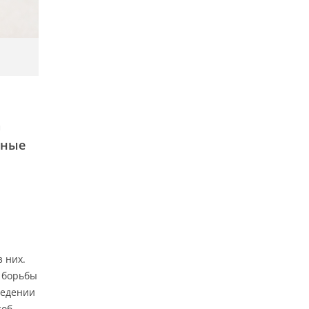
а
нные
 них.
я борьбы
ведении
соб