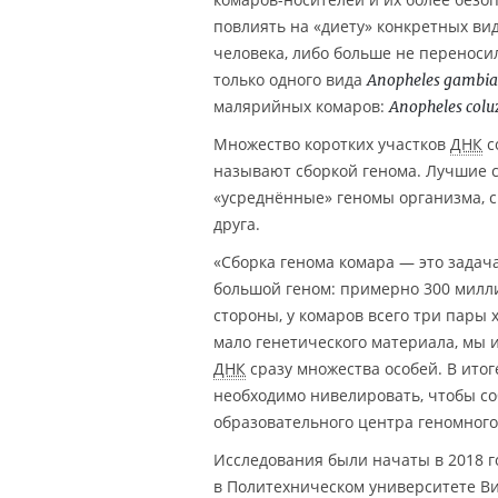
повлиять на «диету» конкретных ви
человека, либо больше не перенос
только одного вида
Anopheles gambia
малярийных комаров:
Anopheles coluz
Множество коротких участков
ДНК
с
называют сборкой генома. Лучшие с
«усреднённые» геномы организма, с
друга.
«Сборка генома комара — это задача
большой геном: примерно 300 миллио
стороны, у комаров всего три пары х
мало генетического материала, мы и
ДНК
сразу множества особей. В ито
необходимо нивелировать, чтобы со
образовательного центра геномног
Исследования были начаты в 2018 г
в Политехническом университете В