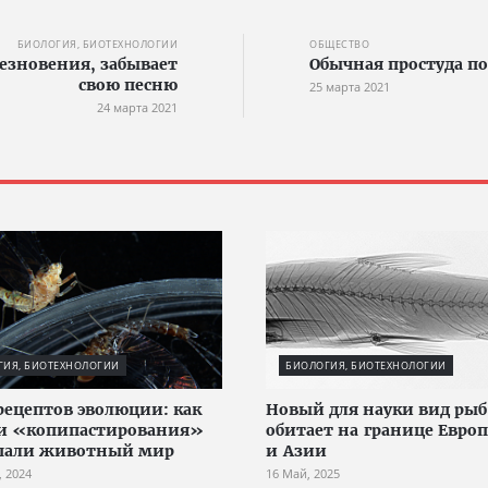
БИОЛОГИЯ, БИОТЕХНОЛОГИИ
ОБЩЕСТВО
чезновения, забывает
Обычная простуда по
свою песню
25 марта 2021
24 марта 2021
ГИЯ, БИОТЕХНОЛОГИИ
БИОЛОГИЯ, БИОТЕХНОЛОГИИ
рецептов эволюции: как
Новый для науки вид рыб
и «копипастирования»
обитает на границе Евро
япали животный мир
и Азии
, 2024
16 Май, 2025