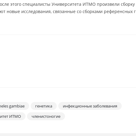
осле этого специалисты Университета ИТМО произвели сборку 
ют новые исследования, связанные со сборками референсных 
eles gambiae
генетика
инфекционные заболевания
ситет ИТМО
членистоногие