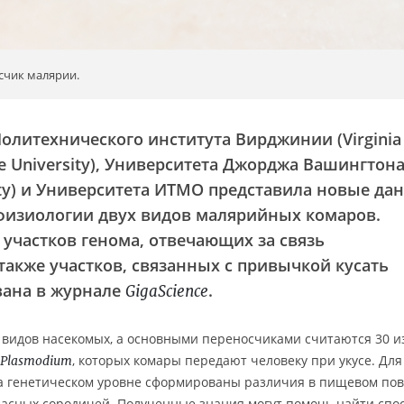
чик малярии.
Политехнического института Вирджинии (Virginia
tate University), Университета Джорджа Вашингтон
sity) и Университета ИТМО представила новые да
 физиологии двух видов малярийных комаров.
участков генома, отвечающих за связь
также участков, связанных с привычкой кусать
вана в журнале
.
GigaScience
видов насекомых, а основными переносчиками считаются 30 из
, которых комары передают человеку при укусе. Дл
Plasmodium
 на генетическом уровне сформированы различия в пищевом по
пасных сородичей. Полученные знания могут помочь найти спо