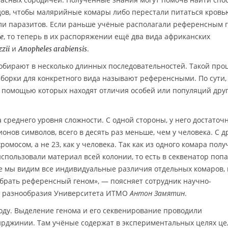
дов, чтобы малярийные комары либо перестали питаться кровь
или паразитов. Если раньше учёные располагали референсным 
, то теперь в их распоряжении ещё два вида африканских
e
и
.
zii
Anopheles arabiensis
обирают в несколько длинных последовательностей. Такой про
борки для конкретного вида называют референсными. По сути,
 помощью которых находят отличия особей или популяций друг
 среднего уровня сложности. С одной стороны, у него достаточ
нов символов, всего в десять раз меньше, чем у человека. С д
ромосом, а не 23, как у человека. Так как из одного комара полу
спользовали материал всей колонии, то есть в секвенатор поп
ге мы видим все индивидуальные различия отдельных комаров,
брать референсный геном», — поясняет сотрудник научно-
о разнообразия Университета ИТМО
Антон Замятин
.
оду. Выделение генома и его секвенирование проводили
ирджинии. Там учёные содержат в экспериментальных целях ц