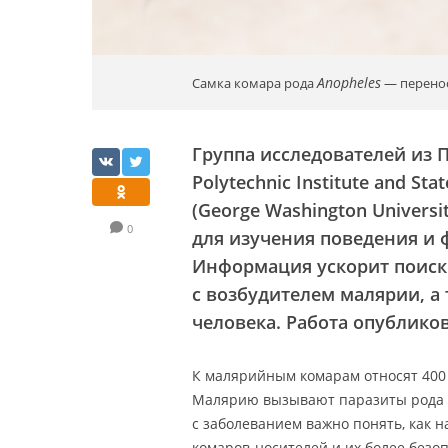
Anopheles
Самка комара рода
— перенос
Группа исследователей из 
Polytechnic Institute and S
(George Washington Univer
0
для изучения поведения и
Информация ускорит поиск 
с возбудителем малярии, а 
человека.
Работа опублико
К малярийным комарам относят 400 
Малярию вызывают паразиты рода
с заболеванием важно понять, как
комаров-носителей и их более безо