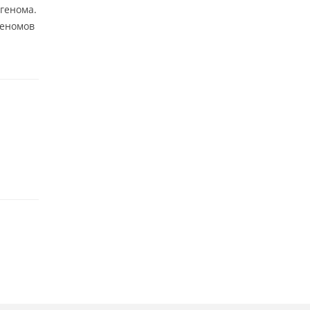
генома.
геномов