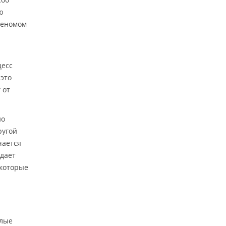
ю
геномом
цесс
 это
 от
но
ругой
чается
адает
 которые
елые