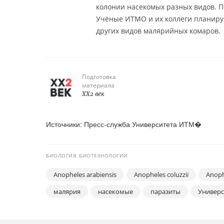
колонии насекомых разных видов. П
Учёные ИТМО и их коллеги планиру
других видов малярийных комаров.
Подготовка
материала
XX2 век
Источники: Пресс-служба Университета ИТМ�
БИОЛОГИЯ, БИОТЕХНОЛОГИИ
Anopheles arabiensis
Anopheles coluzzii
Anoph
малярия
насекомые
паразиты
Универ