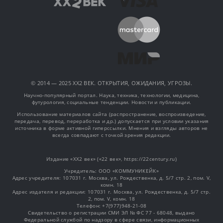
© 2014 — 2025 XX2 ВЕК. ОТКРЫТИЯ, ОЖИДАНИЯ, УГРОЗЫ.
Научно-популярный портал. Наука, техника, технологии, медицина,
футурология, социальные тенденции. Новости и публикации.
Использование материалов сайта (распространение, воспроизведение,
передача, перевод, переработка и др.) допускается при условии указания
источника в форме активной гиперссылки. Мнения и взгляды авторов не
всегда совпадают с точкой зрения редакции.
Издание «XX2 век» («22 век», https://22century.ru)
Учредитель: OOO «КОММУНИКЕЙК»
Адрес учредителя: 107031 г. Москва, ул. Рождественка, д. 5/7 стр. 2, пом. V,
комн. 18
Адрес издателя и редакции: 107031 г. Москва, ул. Рождественка, д. 5/7 стр.
2, пом. V, комн. 18
Телефон: +7(977)948-21-08
Свидетельство о регистрации СМИ ЭЛ № ФС 77 - 68048, выдано
Федеральной службой по надзору в сфере связи, информационных