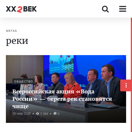
МЕТКА
реки
ОБЩЕСТВО
Всероссийская акция «Вода
России» — берега рек становятся
чище
30 мая 2025
3 384
0