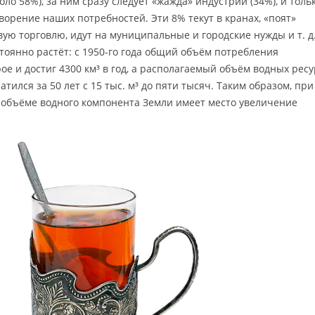
оло 58%), за ним сразу следует «жажда» индустрии (34%), и толь
ворение наших потребностей. Эти 8% текут в кранах, «поят»
ую торговлю, идут на муниципальные и городские нужды и т. д
тоянно растёт: с 1950-го года общий объём потребления
е и достиг 4300 км³ в год, а располагаемый объём водных рес
тился за 50 лет с 15 тыс. м³ до пяти тысяч. Таким образом, при
объёме водного компонента Земли имеет место увеличение