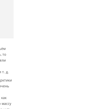
ъём
, то
тели
т. д.
Арктики
очень
 как
ю массу