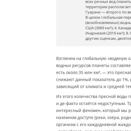
всех речных вод планет
территории располагает
Гуарани — второго по в
В целом глобальная пер
(возобновляемых) водных р
США (3069 км³); 4. Канада 
Индонезия (2019 км³); 8. П
другим оценкам, десятое
Взглянем на глобальную «водяную к
водных ресурсов планеты составляет
есть около 35 млн км³, — это пресн
снижают данный показатель до 1%, 
зависящий от климата и средней тем
Из этого количества пресной воды 
и де-факто остаётся недоступным. Т
интересный феномен, который мы ра
наземном доступе (реки, озёра, родн
организм с его каждодневной жаждо