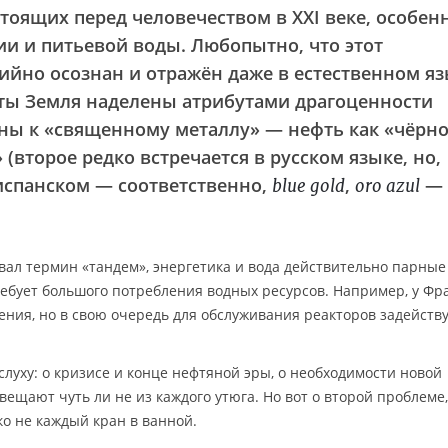
тоящих перед человечеством в XXI веке, особен
и и питьевой воды. Любопытно, что этот
йно осознан и отражён даже в естественном яз
еты Земля наделены атрибутами драгоценности
ны к «священному металлу» — нефть как «чёрн
 (второе редко встречается в русском языке, но,
испанском — соответственно,
,
—
blue gold
oro azul
овал термин «тандем», энергетика и вода действительно парные
ебует большого потребления водных ресурсов. Например, у Ф
ния, но в свою очередь для обслуживания реакторов задейств
слуху: о кризисе и конце нефтяной эры, о необходимости новой
ещают чуть ли не из каждого утюга. Но вот о второй проблеме,
ко не каждый кран в ванной.