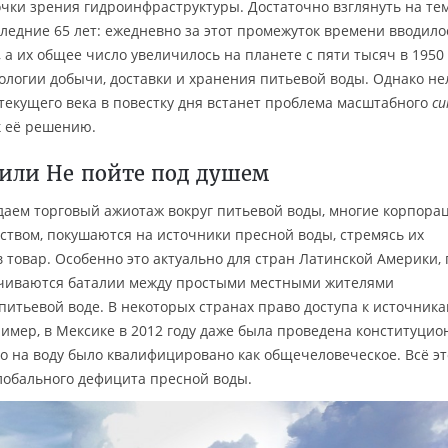
чки зрения гидроинфраструктуры. Достаточно взглянуть на те
ледние 65 лет: ежедневно за этот промежуток времени вводило
а их общее число увеличилось на планете с пяти тысяч в 1950 
нологии добычи, доставки и хранения питьевой воды. Однако не
 текущего века в повестку дня встанет проблема масштабного
си
к её решению.
 или Не пойте под душем
аем торговый ажиотаж вокруг питьевой воды, многие корпорац
ством, покушаются на источники пресной воды, стремясь их
 товар. Особенно это актуально для стран Латинской Америки, 
ачиваются баталии между простыми местными жителями
питьевой воде. В некоторых странах право доступа к источник
имер, в Мексике в 2012 году даже была проведена конституцио
во на воду было квалифицировано как общечеловеческое. Всё эт
лобального дефицита пресной воды.