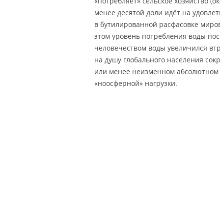
«потребляет» сельское хозяйство (ок
менее десятой доли идёт на удовлет
в бутилированной расфасовке миров
этом уровень потребления воды пос
человечеством воды увеличился втро
на душу глобального населения сокра
или менее неизменном абсолютном 
«ноосферной» нагрузки.