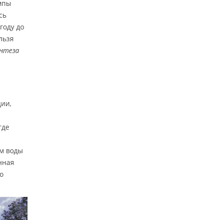
мпы
сь
году до
льзя
нтеза
ии,
где
ам воды
нная
о