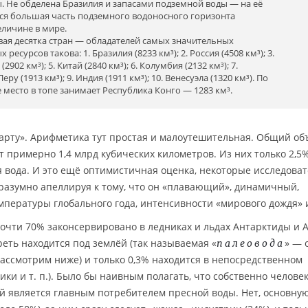
ы. Не обделена Бразилия и запасами подземной воды — на её
ся большая часть подземного водоносного горизонта
еличине в мире.
вая десятка стран — обладателей самых значительных
есурсов такова: 1. Бразилия (8233 км³); 2. Россия (4508 км³); 3.
(2902 км³); 5. Китай (2840 км³); 6. Колумбия (2132 км³); 7.
еру (1913 км³); 9. Индия (1911 км³); 10. Венесуэла (1320 км³). По
 место в топе занимает Республика Конго — 1283 км³.
арту». Арифметика тут простая и малоутешительная. Общий об
 примерно 1,4 млрд кубических километров. Из них только 2,5%
ая вода. И это ещё оптимистичная оценка, некоторые исследова
разумно апеллируя к тому, что он «плавающий», динамичный,
пературы глобального года, интенсивности «мирового дождя» и 
почти 70% законсервировано в ледниках и льдах Антарктиды и 
реть находится под землёй (так называемая «
» — 
палеовода
ссмотрим ниже) и только 0,3% находится в непосредственном
ики и т. п.). Было бы наивным полагать, что собственно человек
й является главным потребителем пресной воды. Нет, основну