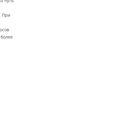
ко чуть
. При
урсов
 более