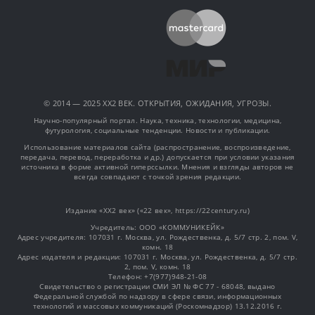
© 2014 — 2025 XX2 ВЕК. ОТКРЫТИЯ, ОЖИДАНИЯ, УГРОЗЫ.
Научно-популярный портал. Наука, техника, технологии, медицина,
футурология, социальные тенденции. Новости и публикации.
Использование материалов сайта (распространение, воспроизведение,
передача, перевод, переработка и др.) допускается при условии указания
источника в форме активной гиперссылки. Мнения и взгляды авторов не
всегда совпадают с точкой зрения редакции.
Издание «XX2 век» («22 век», https://22century.ru)
Учредитель: OOO «КОММУНИКЕЙК»
Адрес учредителя: 107031 г. Москва, ул. Рождественка, д. 5/7 стр. 2, пом. V,
комн. 18
Адрес издателя и редакции: 107031 г. Москва, ул. Рождественка, д. 5/7 стр.
2, пом. V, комн. 18
Телефон: +7(977)948-21-08
Свидетельство о регистрации СМИ ЭЛ № ФС 77 - 68048, выдано
Федеральной службой по надзору в сфере связи, информационных
технологий и массовых коммуникаций (Роскомнадзор) 13.12.2016 г.