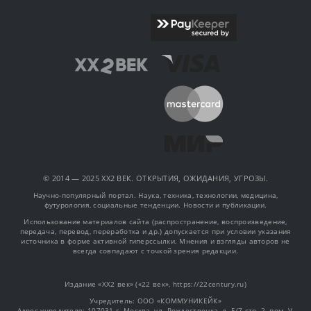
© 2014 — 2025 XX2 ВЕК. ОТКРЫТИЯ, ОЖИДАНИЯ, УГРОЗЫ.
Научно-популярный портал. Наука, техника, технологии, медицина,
футурология, социальные тенденции. Новости и публикации.
Использование материалов сайта (распространение, воспроизведение,
передача, перевод, переработка и др.) допускается при условии указания
источника в форме активной гиперссылки. Мнения и взгляды авторов не
всегда совпадают с точкой зрения редакции.
Издание «XX2 век» («22 век», https://22century.ru)
Учредитель: OOO «КОММУНИКЕЙК»
Адрес учредителя: 107031 г. Москва, ул. Рождественка, д. 5/7 стр. 2, пом. V,