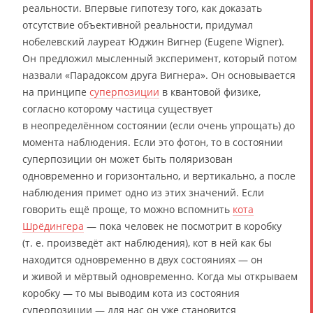
реальности. Впервые гипотезу того, как доказать
отсутствие объективной реальности, придумал
нобелевский лауреат Юджин Вигнер (Eugene Wigner).
Он предложил мысленный эксперимент, который потом
назвали «Парадоксом друга Вигнера». Он основывается
на принципе
суперпозиции
в квантовой физике,
согласно которому частица существует
в неопределённом состоянии (если очень упрощать) до
момента наблюдения. Если это фотон, то в состоянии
суперпозиции он может быть поляризован
одновременно и горизонтально, и вертикально, а после
наблюдения примет одно из этих значений. Если
говорить ещё проще, то можно вспомнить
кота
Шрёдингера
— пока человек не посмотрит в коробку
(т. е. произведёт акт наблюдения), кот в ней как бы
находится одновременно в двух состояниях — он
и живой и мёртвый одновременно. Когда мы открываем
коробку — то мы выводим кота из состояния
суперпозиции — для нас он уже становится