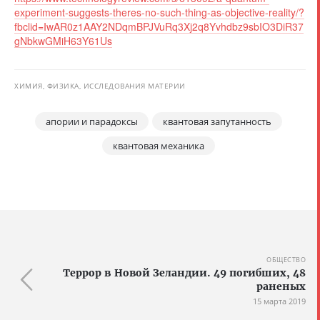
experiment-suggests-theres-no-such-thing-as-objective-reality/?
fbclid=IwAR0z1AAY2NDqmBPJVuRq3Xj2q8Yvhdbz9sbIO3DiR37
gNbkwGMiH63Y61Us
ХИМИЯ, ФИЗИКА, ИССЛЕДОВАНИЯ МАТЕРИИ
апории и парадоксы
квантовая запутанность
квантовая механика
ОБЩЕСТВО
Террор в Новой Зеландии. 49 погибших, 48
раненых
15 марта 2019