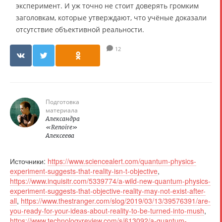
эксперимент. И уж точно не стоит доверять громким
заголовкам, которые утверждают, что учёные доказали
отсутствие объективной реальности.
12
Подготовка
материала
Александра
«Renoire»
Алексеева
Источники:
https://www.sciencealert.com/quantum-physics-
experiment-suggests-that-reality-isn-t-objective
,
https://www.inquisitr.com/5339774/a-wild-new-quantum-physics-
experiment-suggests-that-objective-reality-may-not-exist-after-
all
,
https://www.thestranger.com/slog/2019/03/13/39576391/are-
you-ready-for-your-ideas-about-reality-to-be-turned-into-mush
,
https://www.technologyreview.com/s/613092/a-quantum-