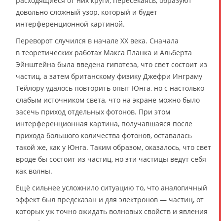
расходящиеся от них круги, пересекаясь, образуют
довольно сложный узор, который и будет
интерференционной картиной.
Переворот случился в начале XX века. Сначала
в теоретических работах Макса Планка и Альберта
Эйнштейна была введена гипотеза, что свет состоит из
частиц, а затем британскому физику Джефри Инграму
Тейлору удалось повторить опыт Юнга, но с настолько
слабым источником света, что на экране можно было
засечь приход отдельных фотонов. При этом
интерференционная картина, получавшаяся после
прихода большого количества фотонов, оставалась
такой же, как у Юнга. Таким образом, оказалось, что свет
вроде бы состоит из частиц, но эти частицы ведут себя
как волны.
Ещё сильнее усложнило ситуацию то, что аналогичный
эффект был предсказан и для электронов — частиц, от
которых уж точно ожидать волновых свойств и явления