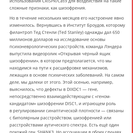
использования CRISPR/Cas9 для воздействия на такие
сложные признаки, как шизофрения.
Но в течение нескольких месяцев его настроение явно
изменилось. Вернувшись в Институт Броудов, которому
филантроп Тед Стенли (Ted Stanley) однажды дал 650
миллионов долларов на исследование основы
психоневрологических расстройств, команда Лэндера
выпустила видеоролик «Открывая чёрный ящик
шизофрении», в котором предполагается, что мы
находимся на пути к расшифровке механизмов,
лежащих в основе психических заболеваний. На самом
деле, мы далеки от этого. Этой осенью, например,
выяснилось, что дефекты в DIXDC1 — гене,
непосредственно взаимодействующем с «геном-
кандидатом» шизофрении DISC1, и играющем роль
в регулировании синаптической плотности — связаны
с биполярным расстройством, шизофренией или
расстройствами аутического спектра. Есть ещё один
похожий ген, SHANK3. Но ассоциации в обоих случаях