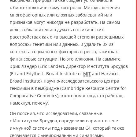
эмбриона. Природа также создаёт устойчивость
к биотехнологическому контролю. Методы лечения
многофакторных или сложных заболеваний или
признаков могут никогда не разработать. На самом
деле, соблазнительно думать о психических
расстройствах как о «в высшей степени разрешимых
вопросах» генетики или данных, и удалить их из
контекста социальных факторов стресса, таких как
финансовые ситуации. Но это иллюзия. На саммите,
Эрик Лэндер (Eric Lander), директор Института Броудов
(Eli and Edythe L. Broad Institute of
MIT
and Harvard,
Broad Institute), научно-исследовательского центра
геномики в Кембридже (Cambridge Resource Centre for
Comparative Genomics), в котором я когда-то работал,
намекнул, почему.
Он пояснил, что исследователи, связанные
с Институтом Броудов, определили вариант в гене
иммунной системы под названием C4, который также
связывается с «нейрональными синапсами,