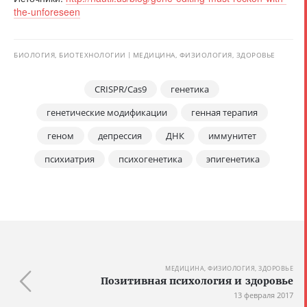
the-unforeseen
БИОЛОГИЯ, БИОТЕХНОЛОГИИ
МЕДИЦИНА, ФИЗИОЛОГИЯ, ЗДОРОВЬЕ
CRISPR/Cas9
генетика
генетические модификации
генная терапия
геном
депрессия
ДНК
иммунитет
психиатрия
психогенетика
эпигенетика
МЕДИЦИНА, ФИЗИОЛОГИЯ, ЗДОРОВЬЕ
Позитивная психология и здоровье
13 февраля 2017