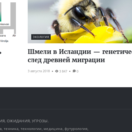
ЭКОЛОГИЯ
ь
Шмели в Исландии — генетиче
след древней миграции
3 августа 2018
3 847
0
ЫТИЯ, ОЖИДАНИЯ, УГРОЗЫ.
, техника, технологии, медицина, футурология,