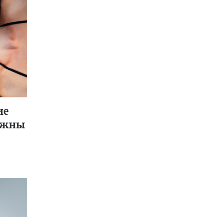
ие
дёжны