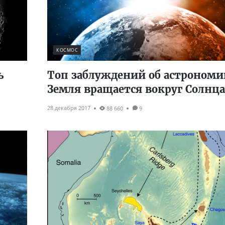
КОСМОС
ь
Топ заблуждений об астрономии
Земля вращается вокруг Солнца
28 декабря 2017
88 660
9