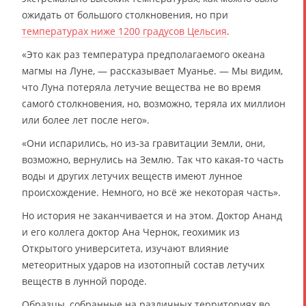
ожидать от большого столкновения, но при
температурах ниже 1200 градусов Цельсия
.
«Это как раз температура предполагаемого океана
магмы на Луне, — рассказывает Муанье. — Мы видим,
что Луна потеряла летучие вещества не во время
самого́ столкновения, но, возможно, теряла их миллион
или более лет после него».
«Они испарились, но из-за гравитации Земли, они,
возможно, вернулись на Землю. Так что какая-то часть
воды и других летучих веществ имеют лунное
происхождение. Немного, но всё же некоторая часть».
Но история не заканчивается и на этом. Доктор Ананд
и его коллега доктор Ана Чернок, геохимик из
Открытого университета, изучают влияние
метеоритных ударов на изотопный состав летучих
веществ в лунной породе.
Образцы, собранные на различных территориях во