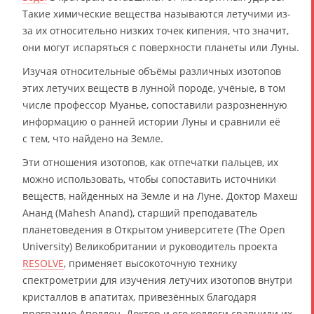
Такие химические вещества называются летучими из-
за их относительно низких точек кипения, что значит,
они могут испаряться с поверхности планеты или Луны.
Изучая относительные объёмы различных изотопов
этих летучих веществ в лунной породе, учёные, в том
числе профессор Муанье, сопоставили разрозненную
информацию о ранней истории Луны и сравнили её
с тем, что найдено на Земле.
Эти отношения изотопов, как отпечатки пальцев, их
можно использовать, чтобы сопоставить источники
веществ, найденных на Земле и на Луне. Доктор Махеш
Ананд (Mahesh Anand), старший преподаватель
планетоведения в Открытом университете (The Open
University) Великобритании и руководитель проекта
RESOLVE
, применяет высокоточную технику
спектрометрии для изучения летучих изотопов внутри
кристаллов в апатитах, привезённых благодаря
программе Аполлон. Доктор и его коллеги сравнили их