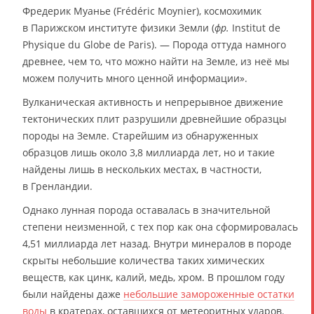
Фредерик Муанье (Frédéric Moynier), космохимик
в Парижском институте физики Земли (
фр.
Institut de
Physique du Globe de Paris). — Порода оттуда намного
древнее, чем то, что можно найти на Земле, из неё мы
можем получить много ценной информации».
Вулканическая активность и непрерывное движение
тектонических плит разрушили древнейшие образцы
породы на Земле. Старейшим из обнаруженных
образцов лишь около 3,8 миллиарда лет, но и такие
найдены лишь в нескольких местах, в частности,
в Гренландии.
Однако лунная порода оставалась в значительной
степени неизменной, с тех пор как она сформировалась
4,51 миллиарда лет назад. Внутри минералов в породе
скрыты небольшие количества таких химических
веществ, как цинк, калий, медь, хром. В прошлом году
были найдены даже
небольшие замороженные остатки
воды
в кратерах, оставшихся от метеоритных ударов.