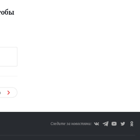
тобы
я
Следите за новостями: