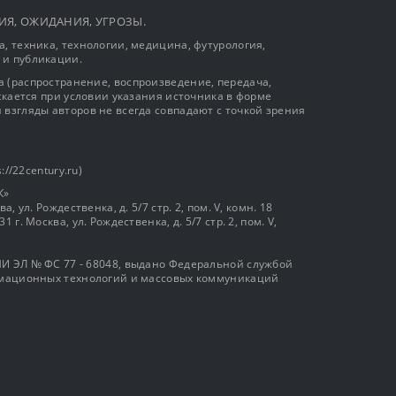
ЫТИЯ, ОЖИДАНИЯ, УГРОЗЫ.
, техника, технологии, медицина, футурология,
 и публикации.
 (распространение, воспроизведение, передача,
ускается при условии указания источника в форме
 взгляды авторов не всегда совпадают с точкой зрения
://22century.ru)
К»
, ул. Рождественка, д. 5/7 стр. 2, пом. V, комн. 18
г. Москва, ул. Рождественка, д. 5/7 стр. 2, пом. V,
И ЭЛ № ФС 77 - 68048, выдано Федеральной службой
ормационных технологий и массовых коммуникаций