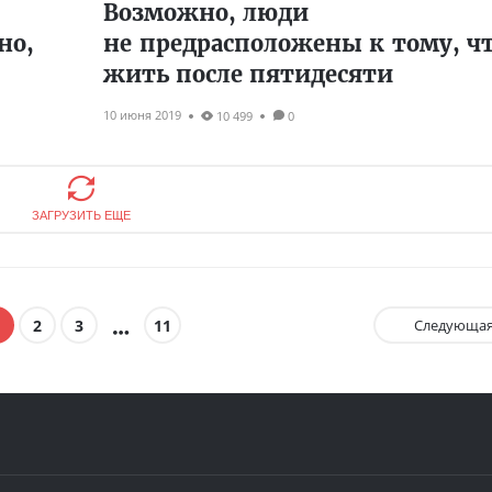
Возможно, люди
но,
не предрасположены к тому, ч
жить после пятидесяти
10 июня 2019
10 499
0
ЗАГРУЗИТЬ ЕЩЕ
2
3
11
Следующа