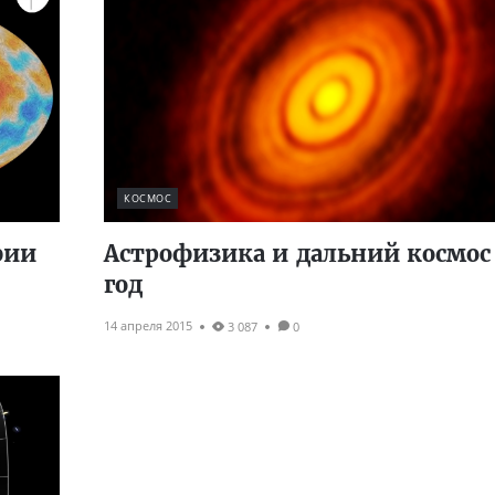
КОСМОС
фии
Астрофизика и дальний космос 
год
14 апреля 2015
3 087
0