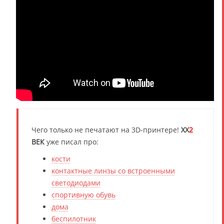
Чего только не печатают на 3D-принтере!
XX
2
ВЕК
уже писал про:
кости
контактные линзы со встроенными
светодиодами
спортивную обувь
дома
беспилотник