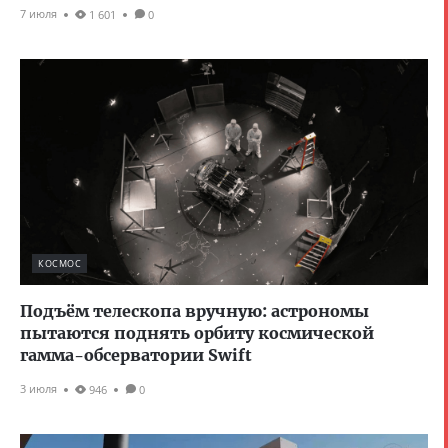
7 июля
1 601
0
КОСМОС
Подъём телескопа вручную: астрономы
пытаются поднять орбиту космической
гамма-обсерватории Swift
3 июля
946
0