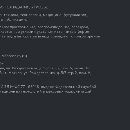
ЫТИЯ, ОЖИДАНИЯ, УГРОЗЫ.
, техника, технологии, медицина, футурология,
 и публикации.
 (распространение, воспроизведение, передача,
ускается при условии указания источника в форме
 взгляды авторов не всегда совпадают с точкой зрения
://22century.ru)
К»
, ул. Рождественка, д. 5/7 стр. 2, пом. V, комн. 18
г. Москва, ул. Рождественка, д. 5/7 стр. 2, пом. V,
И ЭЛ № ФС 77 - 68048, выдано Федеральной службой
ормационных технологий и массовых коммуникаций