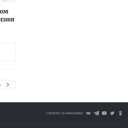
ном
изни
я
Следите за новостями: