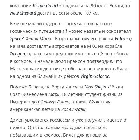
компании
поднялся на 90 км от Земли, то
Virgin Galactic
достиг высоты около 107 км.
New Shepard
В числе миллиардеров — энтузиастов частных
космических путешествий можно назвать и основателя
Илона Маска
. В прошлом году его ракета
SpaceX
Falcon 9
начала доставлять астронавтов на МКС на корабле
, однако сам предприниматель ещё не побывал
Dragon
в космосе. В начале июля Брэнсон подтвердил, что
Маск заплатил депозит, чтобы зарезервировать билет
на одном из ближайших рейсов
.
Virgin Galactic
Помимо Безоса, на борту капсулы
были
New Shepard
брат бизнесмена
Марк
, 18-летний студент-физик из
Нидерландов
Оливер Дэмен
, а также 82-летняя
американская летчица
Уолли Фанк
.
Дэмен увлекается космосом и уже получил лицензию
пилота. Он стал самым молодым человеком,
побывавшим в космосе. Билет для юноши за