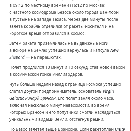
в 09:12 по местному времени (16:12 по Москве)
с частного космодрома Безоса около города Ван-Хорн
в пустыне на западе Техаса. Через две минуты после
взлёта корабль отделился от ракеты-носителя и на
короткое время отправился в космос.
Затем ракета приземлилась на выдвижные ноги,
а вскоре на Землю успешно вернулась и капсула
New
— на парашютах.
Shepard
Полёт продлился 10 минут и 10 секунд, став новой вехой
в космической гонке миллиардеров.
Чуть больше недели назад к границе космоса успешно
слетал другой предприниматель, основатель
Virgin
Ричард Брэнсон
. Его полет занял около часа,
Galactic
включая несколько минут невесомости, во время
которых Брэнсон и его попутчики смогли насладиться
уникальными видами Земли, отстегнув ремни.
Но Безос взлетел выше Брэнсона. Если ракетоплан
Unity