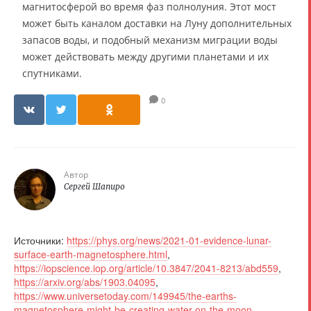
магнитосферой во время фаз полнолуния. Этот мост
может быть каналом доставки на Луну дополнительных
запасов воды, и подобный механизм миграции воды
может действовать между другими планетами и их
спутниками.
0
Автор
Сергей Шапиро
Источники:
https://phys.org/news/2021-01-evidence-lunar-
surface-earth-magnetosphere.html
,
https://iopscience.iop.org/article/10.3847/2041-8213/abd559
,
https://arxiv.org/abs/1903.04095
,
https://www.universetoday.com/149945/the-earths-
magnetosphere-might-be-creating-water-on-the-moon