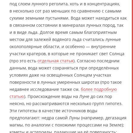
под слоем лунного реголита, хоть и в концентрациях,
в несколько сот раз меньших по сравнению с самыми
сухими земными пустынями. Вода может находиться как
в связанном состоянии в минералах лунных пород, так
и в виде льда. Долгое время самым благоприятным
местом для залежей водяного льда считались лунные
околополярные области, и особенно — внутренние
участки кратеров, в которые не проникает свет Солнца
(про это есть
отдельная статья
). Согласно последним
данным, вода может сохраняться при определённых
условиях даже на освещённых Солнцем участках
поверхности в лунных умеренных широтах (про такое
недавнее исследование также см.
более подробную
статью
). Происхождение воды на Луне до сих пор
неясно, но рассматриваются несколько групп гипотез.
Эти гипотезы в качестве источников воды
предполагают: недра самой Луны (например, дегазация
магмы, по аналогии с похожими процессами на Земле);
кометы и астероиды, падающие на её поверхность;