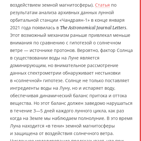
воздействием земной магнитосферы).
Статья
по
результатам анализа архивных данных лунной
орбитальной станции «Чандраян-1» в конце января
2021 года появилась в
.
The Astronomical Journal Letters
Этот возможный механизм раньше привлекал меньше
внимания по сравнению с гипотезой о солнечном
ветре — источнике протонов. Вероятно, фактор Солнца
в существовании воды на Луне является
доминирующим, но внимательное рассмотрение
данных спектрометрии обнаруживает нестыковки
в «солнечной» гипотезе. Солнце не только поставляет
ингредиенты воды на Луну, но и испаряет воду,
обеспечивая динамический баланс притока и оттока
вещества. Но этот баланс должен заведомо нарушаться
в течение 3—5 дней каждого лунного цикла, как раз
когда на Земле мы наблюдаем полнолуние. В это время
Луна находится «в тени» земной магнитосферы
и защищена от воздействия солнечного ветра.
Численное моделирование предсказывает, что при