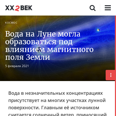
КОСМОС
Вода на Луне могла
образоваться под
влиянием магнитного
поля Земли
5 февраля 2021
Вода в незначительных концентрациях
присутствует на многих участках лунной
поверхности. Главным её источником
считается солнечный ветер, приносящий