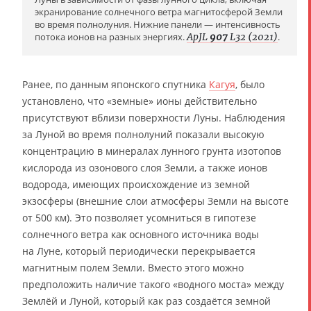
экранирование солнечного ветра магнитосферой Земли
во время полнолуния. Нижние панели — интенсивность
потока ионов на разных энергиях.
ApJL
907
L32 (2021)
.
Ранее, по данным японского спутника
Кагуя
, было
установлено, что «земные» ионы действительно
присутствуют вблизи поверхности Луны. Наблюдения
за Луной во время полнолуний показали высокую
концентрацию в минералах лунного грунта изотопов
кислорода из озонового слоя Земли, а также ионов
водорода, имеющих происхождение из земной
экзосферы (внешние слои атмосферы Земли на высоте
от 500 км). Это позволяет усомниться в гипотезе
солнечного ветра как основного источника воды
на Луне, который периодически перекрывается
магнитным полем Земли. Вместо этого можно
предположить наличие такого «водного моста» между
Землёй и Луной, который как раз создаётся земной