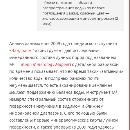
вблизи полюсов — области
распространения воды (по полосе
поглощения 3 мкм), красный цвет —
железосодержащий минерал пироксен (2
мкм).
Анализ данных ещё 2009 года с индийского спутника
«
Чандраян-1
» (инструмент для исследования
минерального состава лунных пород под названием
M
—
) с детальной разбивкой
3
Moon Mineralogy Mapper
по времени показывает, что во время таких «затмений»
количество воды в полярных районах почти
не уменьшается, то есть экранирование Землёй
не
мешает
поддержанию баланса воды. Инструмент M
3
измерял спектральный состав отражённого от
поверхности излучения в видимом и ближнем
инфракрасном диапазоне. С его помощью были
составлены первые минералогические карты лунной
поверхности, а также впервые (в 2009 году) удалось