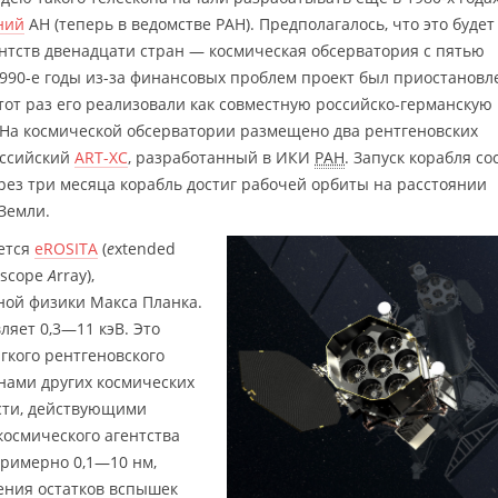
ний
АН (теперь в ведомстве РАН). Предполагалось, что это будет
нтств двенадцати стран — космическая обсерватория с пятью
1990-е годы из-за финансовых проблем проект был приостановл
 этот раз его реализовали как совместную российско-германскую
 На космической обсерватории размещено два рентгеновских
ссийский
ART-XC
, разработанный в ИКИ
РАН
. Запуск корабля со
ерез три месяца корабль достиг рабочей орбиты на расстоянии
Земли.
ется
eROSITA
(
e
xtended
escope
A
rray),
ной физики Макса Планка.
ляет 0,3—11 кэВ. Это
гкого рентгеновского
нами других космических
ости, действующими
космического агентства
 примерно 0,1—10 нм,
жения остатков вспышек