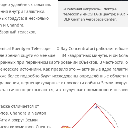
, ядер удалённых галактик
«Полезная нагрузка» Спектр-РГ:
ения внутри Галактики.
телескопы eROSITA (в центре) и ART-
ных градуса: в несколько
DLR German Aerospace Center.
n и Chandra,
бзорный телескоп,
mical Roentgen Telescope — X-Ray Concentrator) работает в боле
оле зрения ощутимо меньше — 34 квадратных минуты, и он бол
ранных при первичном картировании объектов. В частности, 
геновские источники. Как правило это — активные ядра галакти
же более подробно будут исследованы определённые области 
равления, перпендикулярные к плоскости орбиты Земли вокруг
в частично перекрываются, и это улучшает возможности незав
.
акже отличается от
пов. Chandra и Newton
итам вокруг Земли
ысяч километров. Спектр-