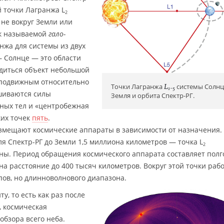
й точки Лагранжа L
2
не вокруг Земли или
ак называемой
гало-
анжа для системы из двух
— Солнце — это области
одиться объект небольшой
еподвижным относительно
Точки Лагранжа
L
системы Солн
1-5
ешиваются силы
Земля и орбита Спектр-РГ.
ных тел и «центробежная
ких точек
пять
.
азмещают космические аппараты в зависимости от назначения.
я Спектр-РГ до Земли 1,5 миллиона километров — точка L
2
уны. Период обращения космического аппарата составляет полг
 на расстояние до 400 тысяч километров. Вокруг этой точки раб
пов, но длинноволнового диапазона.
у, то есть как раз после
, космическая
обзора всего неба.