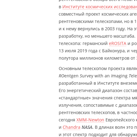
в
Институте космических исследова
совместный проект космических аге
рентгеновскими телескопами, но в 
и к нему вернулись в 2003 году. На
разработку, но меньшего масштаба.
телескопа: германский
eROSITA
и ро
13 июля 2019 года с Байконура, и ч
полутора миллионов километров от 
Основным телескопом проекта явля
RO
entgen
S
urvey with an
I
maging
T
el
разработанный в Институте внезем
Его энергетический диапазон состав
«стандартные» значения спектра мя
излучения, сопоставимые с диапазо
рентгеновских телескопов, в частн
сегодня
XMM-Newton
Европейского 
и
Chandra
. В длинах волн это
NASA
и этот спектр подходит для обнару