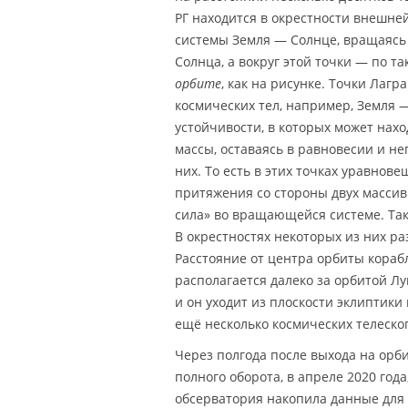
РГ находится в окрестности внешне
системы Земля — Солнце, вращаясь 
Солнца, а вокруг этой точки — по т
орбите
, как на рисунке. Точки Лагр
космических тел, например, Земля 
устойчивости, в которых может нах
массы, оставаясь в равновесии и н
них. То есть в этих точках уравнов
притяжения со стороны двух массив
сила» во вращающейся системе. Та
В окрестностях некоторых из них р
Расстояние от центра орбиты корабл
располагается далеко за орбитой Л
и он уходит из плоскости эклиптики
ещё несколько космических телеско
Через полгода после выхода на орбит
полного оборота, в апреле 2020 года
обсерватория накопила данные для 