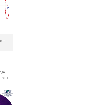
це —
ода,
отают