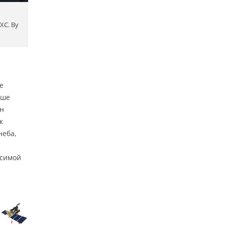
XC. By
е
ьше
он
к
неба,
исимой