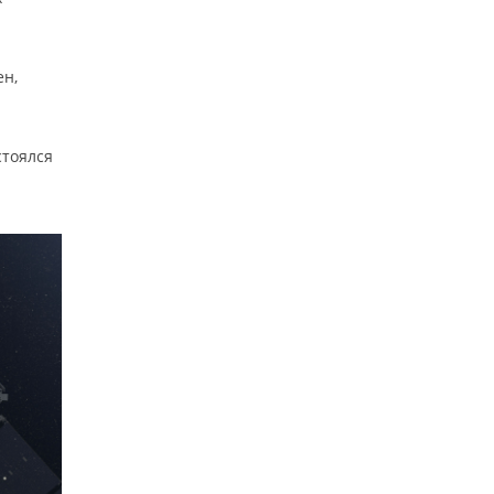
ен,
стоялся