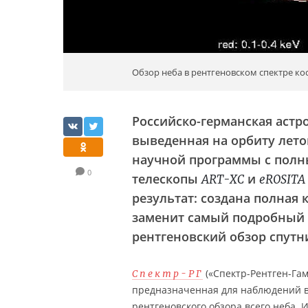
Обзор неба в рентгеновском спектре к
Российско-германская астр
выведенная на орбиту лето
научной программы с полны
0
телескопы
и
ART-XC
eROSITA
результат: создана полная 
заменит самый подробный н
рентгеновский обзор спут
(«Спектр-Рентген-Гам
Спектр-РГ
предназначенная для наблюдений в 
рентгеновского обзора всего неба. 