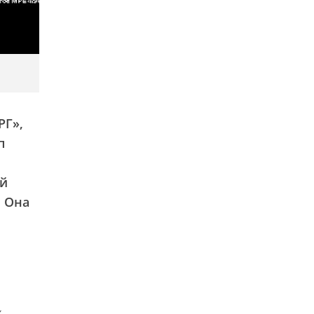
РГ»,
п
ый
. Она
х