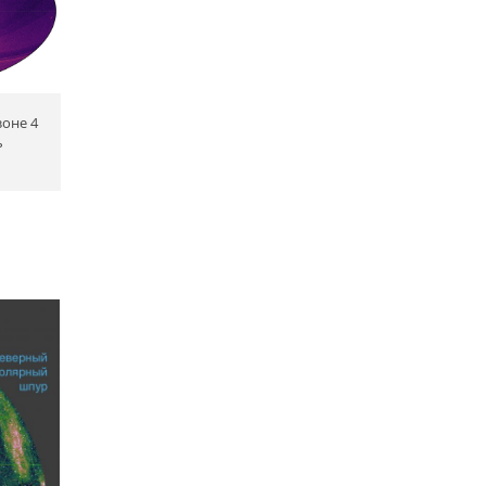
зоне 4
ь