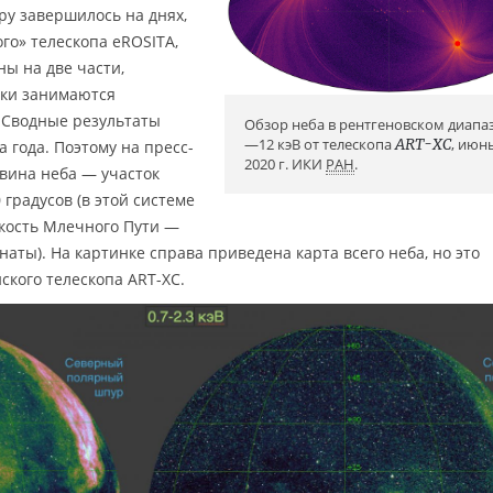
ру завершилось на днях,
го» телескопа eROSITA,
ны на две части,
ики занимаются
 Сводные результаты
Обзор неба в рентгеновском диапа
—12 кэВ от телескопа
ART-XC
, июн
 года. Поэтому на пресс-
2020 г. ИКИ
РАН
.
вина неба — участок
 градусов (в этой системе
скость Млечного Пути —
аты). На картинке справа приведена карта всего неба, но это
кого телескопа ART-XC.