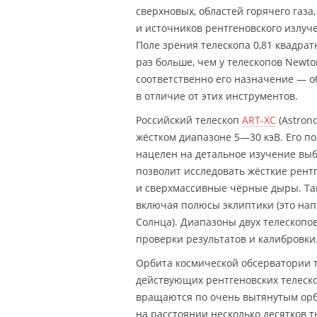
сверхновых, областей горячего газа
и источников рентгеновского излуч
Поле зрения телескопа 0,81 квадрат
раз больше, чем у телескопов Newto
соответственно его назначение — о
в отличие от этих инструментов.
Российский телескоп
ART-XC
(Astrono
жёстком диапазоне 5—30 кэВ. Его п
нацелен на детальное изучение выб
позволит исследовать жёсткие рент
и сверхмассивные чёрные дыры. Так
включая полюсы эклиптики (это нап
Солнца). Диапазоны двух телескопо
проверки результатов и калибровки
Орбита космической обсерватории т
действующих рентгеновских телеско
вращаются по очень вытянутым орб
на расстоянии несколько десятков т