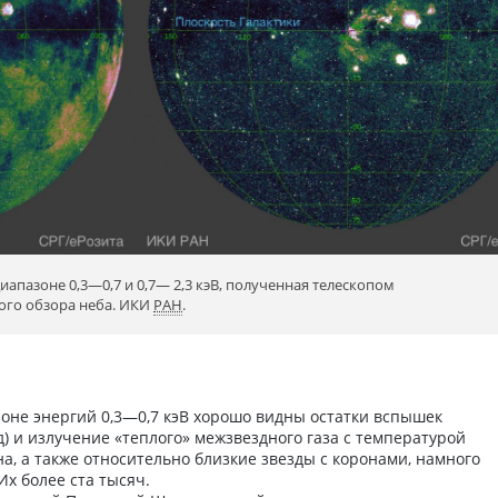
иапазоне 0,3—0,7 и 0,7— 2,3 кэВ, полученная телескопом
вого обзора неба. ИКИ
РАН
.
зоне энергий 0,3—0,7 кэВ хорошо видны остатки вспышек
д) и излучение «теплого» межзвездного газа с температурой
на, а также относительно близкие звезды с коронами, намного
х более ста тысяч.