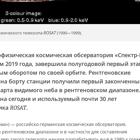
ROSAT
осмического телескопа
(1990—1999).
офизическая космическая обсерватория «Спектр-
м 2019 года, завершила полугодовой первый эта
м оборотом по своей орбите. Рентгеновские
на борту станции получили первый законченн
карта видимого неба в рентгеновском диапазоне
а сегодня и используемый почти 30 лет
ника
.
ROSAT
ма») — российско-германская космическая обсерватория,
рентгеновском диапазоне и в частности для составления
Идею такого телескопа начали разрабатывать ещё в 1980-х года