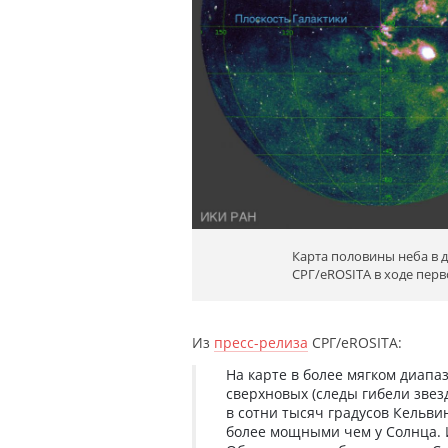
Карта половины неба в д
СРГ/eROSITA в ходе пер
Из
пресс-релиза
СРГ/еROSITA:
На карте в более мягком диапа
сверхновых (следы гибели звез
в сотни тысяч градусов Кельви
более мощными чем у Солнца. И